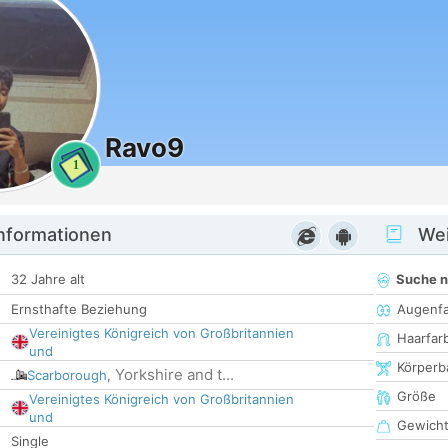
Ravo9
1
informationen
Wei
32 Jahre alt
Suche 
Ernsthafte Beziehung
Augenf
Vereinigtes Königreich von Großbritannien
Haarfar
und
Körperb
Yorkshire and t...
Scarborough
,
Größe
Vereinigtes Königreich von Großbritannien
und
Gewich
Single