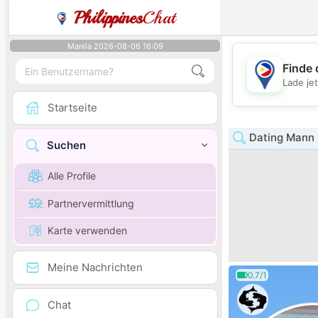
Philippines
Chat
Manila 2026-08-06 16:09
Finde 
Lade je
Startseite
Dating Mann 
Suchen
Alle Profile
Partnervermittlung
Karte verwenden
Meine Nachrichten
0.7/1
Chat