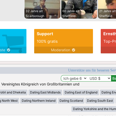
32 Jahre alt
60 Jahre alt
21 Jahre alt
Scarborough
Sheffield
Sheffield
Support
Ernsth
100% gratis
Top-Pr
nste
Moderation
Unterstütze uns für besseren Se
n: Vereinigtes Königreich von Großbritannien und
otiri and Dhekelia
Dating East Midlands
Dating East of England
Dating En
g North West
Dating Northern Ireland
Dating Scotland
Dating South East
Dating Yorkshire and the Hu