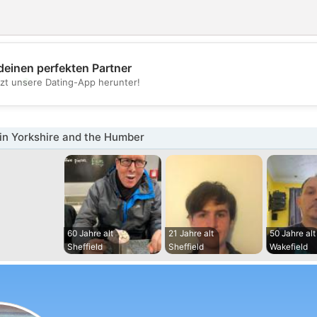
deinen perfekten Partner
💖
tzt unsere Dating-App herunter!
💕
in Yorkshire and the Humber
60 Jahre alt
21 Jahre alt
50 Jahre alt
Sheffield
Sheffield
Wakefield