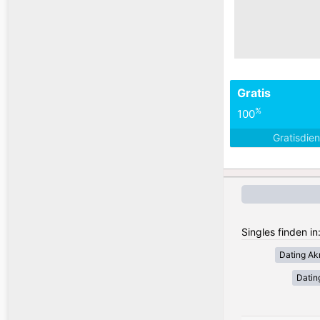
Gratis
%
100
Gratisdie
Singles finden i
Dating Akr
Datin