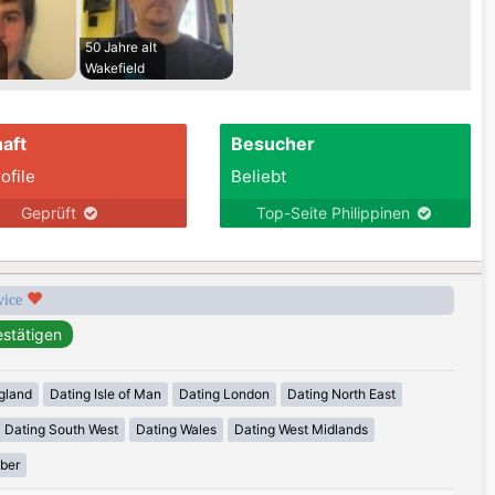
50 Jahre alt
Wakefield
aft
Besucher
ofile
Beliebt
Geprüft
Top-Seite Philippinen
rvice
gland
Dating Isle of Man
Dating London
Dating North East
Dating South West
Dating Wales
Dating West Midlands
mber