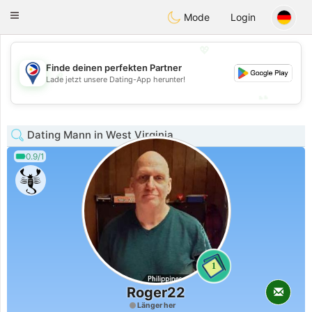
Philippines
Chat
Toggle
Mode
Login
navigation
💖
Finde deinen perfekten Partner
💖
Lade jetzt unsere Dating-App herunter!
💕
💕
Dating Mann in West Virginia
0.9/1
1
Roger22
Länger her