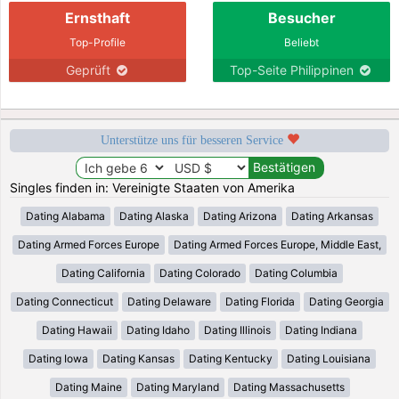
Ernsthaft
Besucher
Top-Profile
Beliebt
Geprüft
Top-Seite Philippinen
Unterstütze uns für besseren Service
Singles finden in: Vereinigte Staaten von Amerika
Dating Alabama
Dating Alaska
Dating Arizona
Dating Arkansas
Dating Armed Forces Europe
Dating Armed Forces Europe, Middle East,
Dating California
Dating Colorado
Dating Columbia
Dating Connecticut
Dating Delaware
Dating Florida
Dating Georgia
Dating Hawaii
Dating Idaho
Dating Illinois
Dating Indiana
Dating Iowa
Dating Kansas
Dating Kentucky
Dating Louisiana
Dating Maine
Dating Maryland
Dating Massachusetts