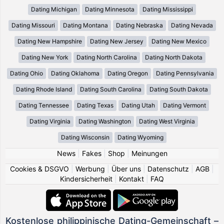
Dating Michigan
Dating Minnesota
Dating Mississippi
Dating Missouri
Dating Montana
Dating Nebraska
Dating Nevada
Dating New Hampshire
Dating New Jersey
Dating New Mexico
Dating New York
Dating North Carolina
Dating North Dakota
Dating Ohio
Dating Oklahoma
Dating Oregon
Dating Pennsylvania
Dating Rhode Island
Dating South Carolina
Dating South Dakota
Dating Tennessee
Dating Texas
Dating Utah
Dating Vermont
Dating Virginia
Dating Washington
Dating West Virginia
Dating Wisconsin
Dating Wyoming
News
|
Fakes
|
Shop
|
Meinungen
Cookies & DSGVO
|
Werbung
|
Über uns
|
Datenschutz
|
AGB
|
Kindersicherheit
|
Kontakt
|
FAQ
Kostenlose philippinische Dating-Gemeinschaft –