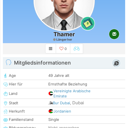
0
Thamer
Länger her
0
Mitgliedsinformationen
Age
49 Jahre alt
Hier für
Ernsthafte Beziehung
Vereinigte Arabische
Land
Emirate
Dubai
Stadt
Bur Dubai
,
Herkunft
Jordanien
Familienstand
Single
Bildungsniveau
Nicht angegeben