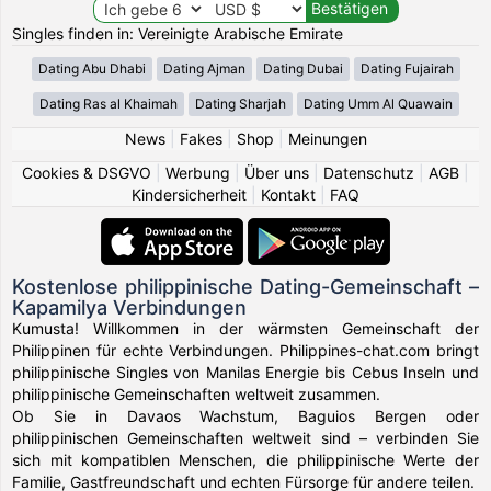
Singles finden in: Vereinigte Arabische Emirate
Dating Abu Dhabi
Dating Ajman
Dating Dubai
Dating Fujairah
Dating Ras al Khaimah
Dating Sharjah
Dating Umm Al Quawain
News
|
Fakes
|
Shop
|
Meinungen
Cookies & DSGVO
|
Werbung
|
Über uns
|
Datenschutz
|
AGB
|
Kindersicherheit
|
Kontakt
|
FAQ
Kostenlose philippinische Dating-Gemeinschaft –
Kapamilya Verbindungen
Kumusta! Willkommen in der wärmsten Gemeinschaft der
Philippinen für echte Verbindungen. Philippines-chat.com bringt
philippinische Singles von Manilas Energie bis Cebus Inseln und
philippinische Gemeinschaften weltweit zusammen.
Ob Sie in Davaos Wachstum, Baguios Bergen oder
philippinischen Gemeinschaften weltweit sind – verbinden Sie
sich mit kompatiblen Menschen, die philippinische Werte der
Familie, Gastfreundschaft und echten Fürsorge für andere teilen.