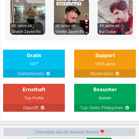
40 Jahre alt
50 Jahre alt
40 Jahre alt
Sheikh Zayed Ro
Sheikh Zayed Ro
Bur Dubai
Gratis
Support
%
100
100% gratis
Gratisdienste
Moderation
Ernsthaft
Besucher
Top-Profile
Beliebt
Geprüft
Top-Seite Philippinen
Unterstütze uns für besseren Service