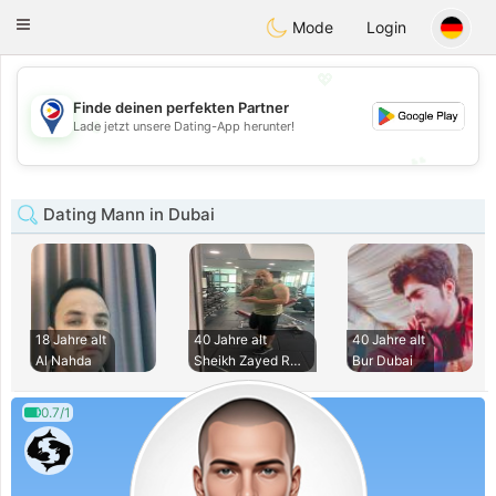
Philippines
Chat
Toggle
Mode
Login
navigation
💖
Finde deinen perfekten Partner
💖
Lade jetzt unsere Dating-App herunter!
💕
💕
Dating Mann in Dubai
18 Jahre alt
40 Jahre alt
40 Jahre alt
Al Nahda
Sheikh Zayed Road
Bur Dubai
0.7/1