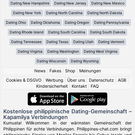
Dating New Hampshire
Dating New Jersey
Dating New Mexico
Dating New York
Dating North Carolina
Dating North Dakota
Dating Ohio
Dating Oklahoma
Dating Oregon
Dating Pennsylvania
Dating Rhode Island
Dating South Carolina
Dating South Dakota
Dating Tennessee
Dating Texas
Dating Utah
Dating Vermont
Dating Virginia
Dating Washington
Dating West Virginia
Dating Wisconsin
Dating Wyoming
News
|
Fakes
|
Shop
|
Meinungen
Cookies & DSGVO
|
Werbung
|
Über uns
|
Datenschutz
|
AGB
|
Kindersicherheit
|
Kontakt
|
FAQ
Kostenlose philippinische Dating-Gemeinschaft –
Kapamilya Verbindungen
Kumusta! Willkommen in der wärmsten Gemeinschaft der
Philippinen für echte Verbindungen. Philippines-chat.com bringt
philippinische Singles von Manilas Energie bis Cebus Inseln und