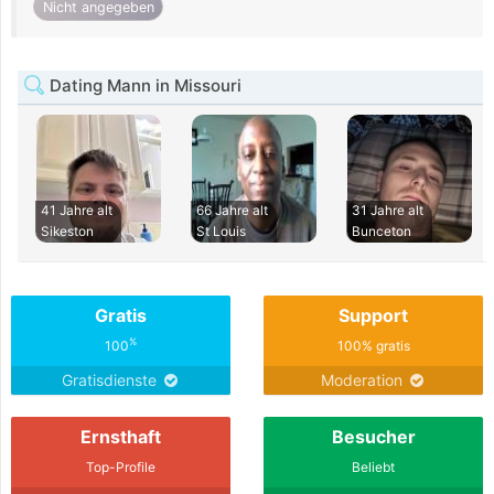
Nicht angegeben
Dating Mann in Missouri
41 Jahre alt
66 Jahre alt
31 Jahre alt
Sikeston
St Louis
Bunceton
Gratis
Support
%
100
100% gratis
Gratisdienste
Moderation
Ernsthaft
Besucher
Top-Profile
Beliebt