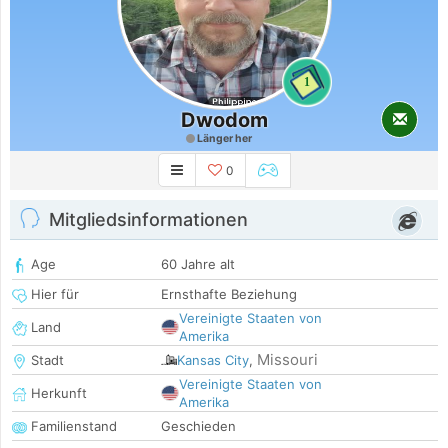
1
Dwodom
Länger her
0
Mitgliedsinformationen
Age
60 Jahre alt
Hier für
Ernsthafte Beziehung
Vereinigte Staaten von
Land
Amerika
Missouri
Stadt
Kansas City
,
Vereinigte Staaten von
Herkunft
Amerika
Familienstand
Geschieden