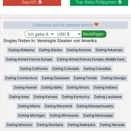
Geprüft
Top-Seite Philippinen
Unterstütze uns für besseren Service
Singles finden in: Vereinigte Staaten von Amerika
Dating Alabama
Dating Alaska
Dating Arizona
Dating Arkansas
Dating Armed Forces Europe
Dating Armed Forces Europe, Middle East,
Dating California
Dating Colorado
Dating Columbia
Dating Connecticut
Dating Delaware
Dating Florida
Dating Georgia
Dating Hawaii
Dating Idaho
Dating Illinois
Dating Indiana
Dating Iowa
Dating Kansas
Dating Kentucky
Dating Louisiana
Dating Maine
Dating Maryland
Dating Massachusetts
Dating Michigan
Dating Minnesota
Dating Mississippi
Dating Missouri
Dating Montana
Dating Nebraska
Dating Nevada