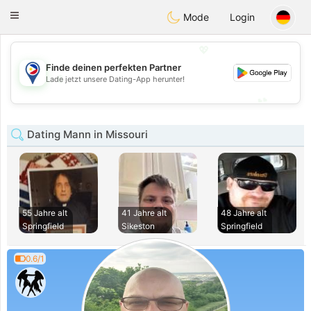
Philippines
Chat
Toggle
Mode
Login
navigation
💖
Finde deinen perfekten Partner
💖
Lade jetzt unsere Dating-App herunter!
💕
💕
Dating Mann in Missouri
55 Jahre alt
41 Jahre alt
48 Jahre alt
Springfield
Sikeston
Springfield
0.6/1