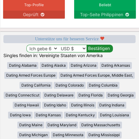
Top-Profile
Beliebt
Geprüft
Top-Seite Philippinen
Unterstütze uns für besseren Service
Singles finden in: Vereinigte Staaten von Amerika
Dating Alabama
Dating Alaska
Dating Arizona
Dating Arkansas
Dating Armed Forces Europe
Dating Armed Forces Europe, Middle East,
Dating California
Dating Colorado
Dating Columbia
Dating Connecticut
Dating Delaware
Dating Florida
Dating Georgia
Dating Hawaii
Dating Idaho
Dating Illinois
Dating Indiana
Dating Iowa
Dating Kansas
Dating Kentucky
Dating Louisiana
Dating Maine
Dating Maryland
Dating Massachusetts
Dating Michigan
Dating Minnesota
Dating Mississippi