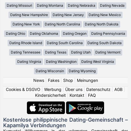
Dating Missouri
Dating Montana
Dating Nebraska
Dating Nevada
Dating New Hampshire
Dating New Jersey
Dating New Mexico
Dating New York
Dating North Carolina
Dating North Dakota
Dating Ohio
Dating Oklahoma
Dating Oregon
Dating Pennsylvania
Dating Rhode Island
Dating South Carolina
Dating South Dakota
Dating Tennessee
Dating Texas
Dating Utah
Dating Vermont
Dating Virginia
Dating Washington
Dating West Virginia
Dating Wisconsin
Dating Wyoming
News
|
Fakes
|
Shop
|
Meinungen
Cookies & DSGVO
|
Werbung
|
Über uns
|
Datenschutz
|
AGB
|
Kindersicherheit
|
Kontakt
|
FAQ
Kostenlose philippinische Dating-Gemeinschaft –
Kapamilya Verbindungen
Kumusta! Willkommen in der wärmsten Gemeinschaft der