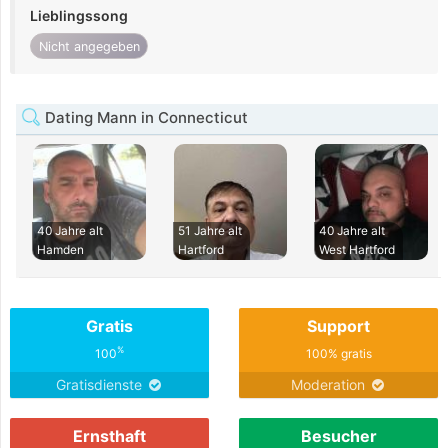
Lieblingssong
Nicht angegeben
Dating Mann in Connecticut
40 Jahre alt
51 Jahre alt
40 Jahre alt
Hamden
Hartford
West Hartford
Gratis
Support
%
100
100% gratis
Gratisdienste
Moderation
Ernsthaft
Besucher