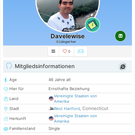
1
Davelewise
Länger her
0
Mitgliedsinformationen
Age
46 Jahre alt
Hier für
Ernsthafte Beziehung
Vereinigte Staaten von
Land
Amerika
Connecticut
Stadt
West Hartford
,
Vereinigte Staaten von
Herkunft
Amerika
Familienstand
Single