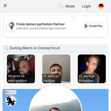
Philippines
Chat
Toggle
Mode
Login
navigation
💖
Finde deinen perfekten Partner
💖
Lade jetzt unsere Dating-App herunter!
💕
💕
Dating Mann in Connecticut
40 Jahre alt
51 Jahre alt
27 Jahre alt
West Hartford
Hartford
Bridgeport
0.5/1