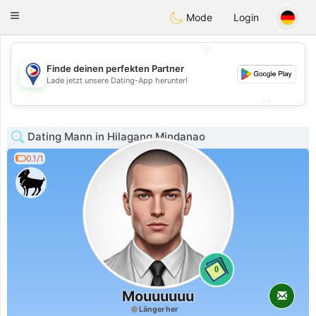
Philippines
Chat
Toggle
Mode
Login
navigation
💖
Finde deinen perfekten Partner
💖
Lade jetzt unsere Dating-App herunter!
💕
💕
Dating Mann in Hilagang Mindanao
0.1/1
0
Mouuuuuu
Länger her