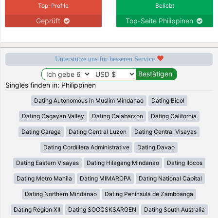
Top-Profile
Beliebt
Geprüft
Top-Seite Philippinen
Unterstütze uns für besseren Service
Singles finden in: Philippinen
Dating Autonomous in Muslim Mindanao
Dating Bicol
Dating Cagayan Valley
Dating Calabarzon
Dating California
Dating Caraga
Dating Central Luzon
Dating Central Visayas
Dating Cordillera Administrative
Dating Davao
Dating Eastern Visayas
Dating Hilagang Mindanao
Dating Ilocos
Dating Metro Manila
Dating MIMAROPA
Dating National Capital
Dating Northern Mindanao
Dating Península de Zamboanga
Dating Region XII
Dating SOCCSKSARGEN
Dating South Australia