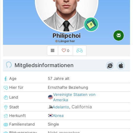
0
Philipchoi
Länger her
0
Mitgliedsinformationen
Age
57 Jahre alt
Hier für
Ernsthafte Beziehung
Vereinigte Staaten von
Land
Amerika
California
Stadt
Adelanto
,
Herkunft
Korea
Familienstand
Single
Bildungsniveau
Nicht angegeben