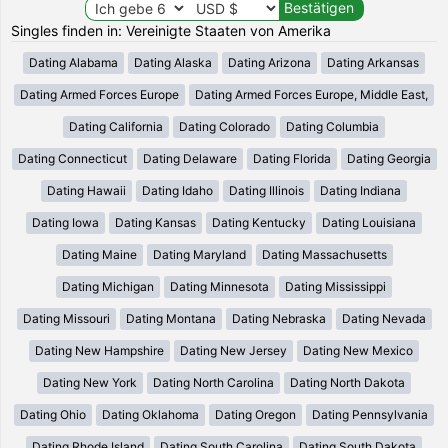
Singles finden in: Vereinigte Staaten von Amerika
Dating Alabama
Dating Alaska
Dating Arizona
Dating Arkansas
Dating Armed Forces Europe
Dating Armed Forces Europe, Middle East,
Dating California
Dating Colorado
Dating Columbia
Dating Connecticut
Dating Delaware
Dating Florida
Dating Georgia
Dating Hawaii
Dating Idaho
Dating Illinois
Dating Indiana
Dating Iowa
Dating Kansas
Dating Kentucky
Dating Louisiana
Dating Maine
Dating Maryland
Dating Massachusetts
Dating Michigan
Dating Minnesota
Dating Mississippi
Dating Missouri
Dating Montana
Dating Nebraska
Dating Nevada
Dating New Hampshire
Dating New Jersey
Dating New Mexico
Dating New York
Dating North Carolina
Dating North Dakota
Dating Ohio
Dating Oklahoma
Dating Oregon
Dating Pennsylvania
Dating Rhode Island
Dating South Carolina
Dating South Dakota