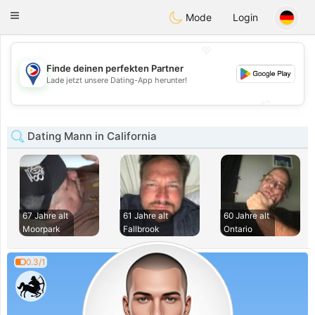
Philippines
Chat
Toggle
Mode
Login
navigation
💖
Finde deinen perfekten Partner
💖
Lade jetzt unsere Dating-App herunter!
💕
💕
Dating Mann in California
67 Jahre alt
61 Jahre alt
60 Jahre alt
Moorpark
Fallbrook
Ontario
0.3/1