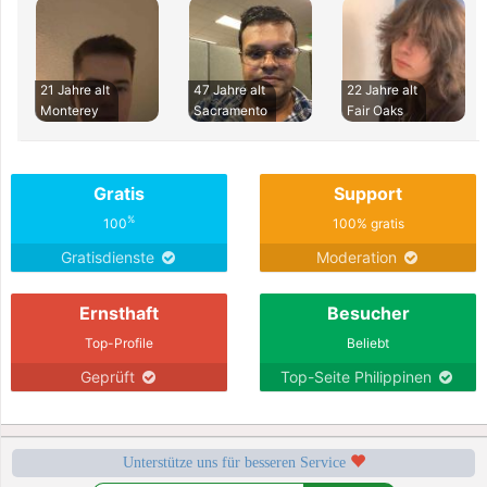
21 Jahre alt
47 Jahre alt
22 Jahre alt
Monterey
Sacramento
Fair Oaks
Gratis
Support
%
100
100% gratis
Gratisdienste
Moderation
Ernsthaft
Besucher
Top-Profile
Beliebt
Geprüft
Top-Seite Philippinen
Unterstütze uns für besseren Service