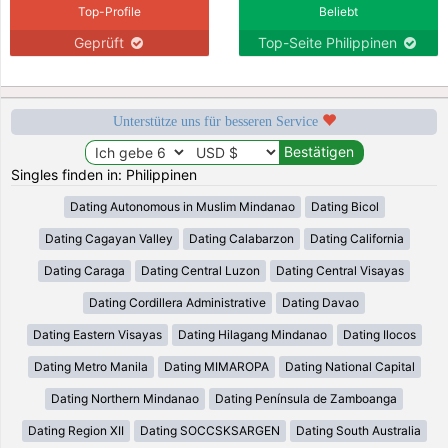
Top-Profile
Beliebt
Geprüft
Top-Seite Philippinen
Unterstütze uns für besseren Service
Singles finden in: Philippinen
Dating Autonomous in Muslim Mindanao
Dating Bicol
Dating Cagayan Valley
Dating Calabarzon
Dating California
Dating Caraga
Dating Central Luzon
Dating Central Visayas
Dating Cordillera Administrative
Dating Davao
Dating Eastern Visayas
Dating Hilagang Mindanao
Dating Ilocos
Dating Metro Manila
Dating MIMAROPA
Dating National Capital
Dating Northern Mindanao
Dating Península de Zamboanga
Dating Region XII
Dating SOCCSKSARGEN
Dating South Australia