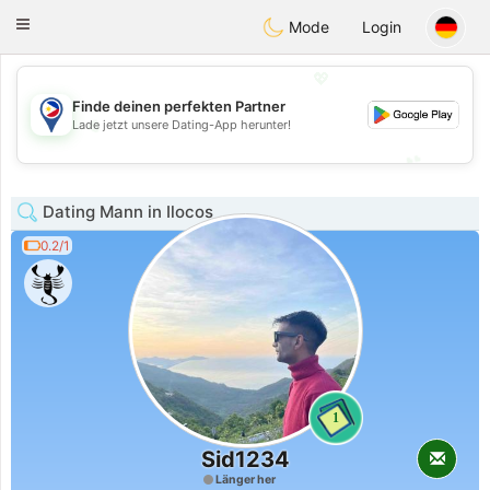
Philippines
Chat
Toggle
Mode
Login
navigation
💖
Finde deinen perfekten Partner
💖
Lade jetzt unsere Dating-App herunter!
💕
💕
Dating Mann in Ilocos
0.2/1
1
Sid1234
Länger her