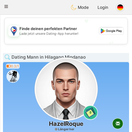
Philippines
Chat
Toggle
Mode
Login
navigation
💖
Finde deinen perfekten Partner
💖
Lade jetzt unsere Dating-App herunter!
💕
💕
Dating Mann in Hilagang Mindanao
0.3/1
0
HazelRoque
Länger her