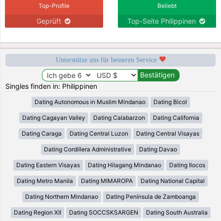
Top-Profile
Beliebt
Geprüft
Top-Seite Philippinen
Unterstütze uns für besseren Service
Singles finden in: Philippinen
Dating Autonomous in Muslim Mindanao
Dating Bicol
Dating Cagayan Valley
Dating Calabarzon
Dating California
Dating Caraga
Dating Central Luzon
Dating Central Visayas
Dating Cordillera Administrative
Dating Davao
Dating Eastern Visayas
Dating Hilagang Mindanao
Dating Ilocos
Dating Metro Manila
Dating MIMAROPA
Dating National Capital
Dating Northern Mindanao
Dating Península de Zamboanga
Dating Region XII
Dating SOCCSKSARGEN
Dating South Australia