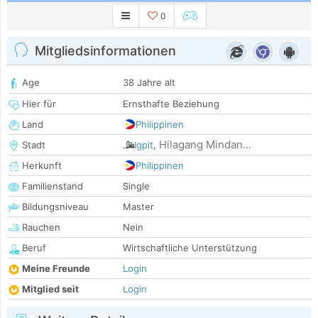
0
Mitgliedsinformationen
Age
38 Jahre alt
Hier für
Ernsthafte Beziehung
Land
Philippinen
Hilagang Mindan...
Stadt
Igpit
,
Herkunft
Philippinen
Familienstand
Single
Bildungsniveau
Master
Rauchen
Nein
Beruf
Wirtschaftliche Unterstützung
Meine Freunde
Login
Mitglied seit
Login