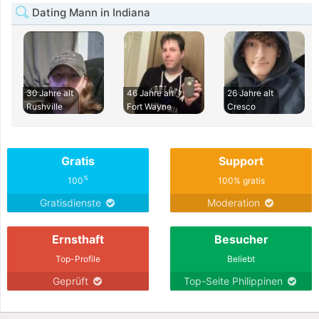
Dating Mann in Indiana
30 Jahre alt
46 Jahre alt
26 Jahre alt
Rushville
Fort Wayne
Cresco
Gratis
Support
%
100
100% gratis
Gratisdienste
Moderation
Ernsthaft
Besucher
Top-Profile
Beliebt
Geprüft
Top-Seite Philippinen