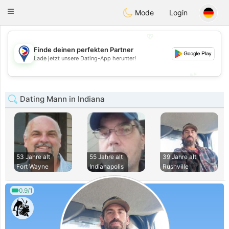
Philippines
Chat
Toggle
Mode
Login
navigation
💖
Finde deinen perfekten Partner
💖
Lade jetzt unsere Dating-App herunter!
💕
💕
Dating Mann in Indiana
53 Jahre alt
55 Jahre alt
39 Jahre alt
Fort Wayne
Indianapolis
Rushville
0.9/1