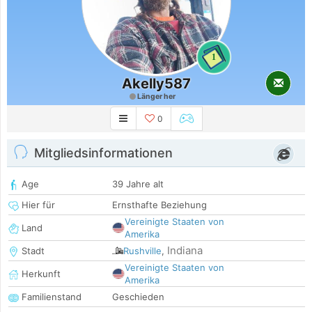
1
Akelly587
Länger her
0
Mitgliedsinformationen
Age
39 Jahre alt
Hier für
Ernsthafte Beziehung
Vereinigte Staaten von
Land
Amerika
Indiana
Stadt
Rushville
,
Vereinigte Staaten von
Herkunft
Amerika
Familienstand
Geschieden