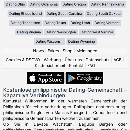
Dating Ohio
Dating Oklahoma
Dating Oregon
Dating Pennsylvania
Dating Rhode Island
Dating South Carolina
Dating South Dakota
Dating Tennessee
Dating Texas
Dating Utah
Dating Vermont
Dating Virginia
Dating Washington
Dating West Virginia
Dating Wisconsin
Dating Wyoming
News
|
Fakes
|
Shop
|
Meinungen
Cookies & DSGVO
|
Werbung
|
Über uns
|
Datenschutz
|
AGB
|
Kindersicherheit
|
Kontakt
|
FAQ
Kostenlose philippinische Dating-Gemeinschaft –
Kapamilya Verbindungen
Kumusta! Willkommen in der wärmsten Gemeinschaft der
Philippinen für echte Verbindungen. Philippines-chat.com bringt
philippinische Singles von Manilas Energie bis Cebus Inseln und
philippinische Gemeinschaften weltweit zusammen.
Ob Sie in Davaos Wachstum, Baguios Bergen oder
philippinischen Gemeinschaften weltweit sind – verbinden Sie