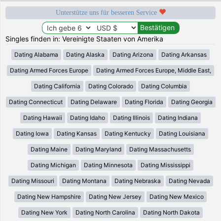
Unterstütze uns für besseren Service
Singles finden in: Vereinigte Staaten von Amerika
Dating Alabama
Dating Alaska
Dating Arizona
Dating Arkansas
Dating Armed Forces Europe
Dating Armed Forces Europe, Middle East,
Dating California
Dating Colorado
Dating Columbia
Dating Connecticut
Dating Delaware
Dating Florida
Dating Georgia
Dating Hawaii
Dating Idaho
Dating Illinois
Dating Indiana
Dating Iowa
Dating Kansas
Dating Kentucky
Dating Louisiana
Dating Maine
Dating Maryland
Dating Massachusetts
Dating Michigan
Dating Minnesota
Dating Mississippi
Dating Missouri
Dating Montana
Dating Nebraska
Dating Nevada
Dating New Hampshire
Dating New Jersey
Dating New Mexico
Dating New York
Dating North Carolina
Dating North Dakota