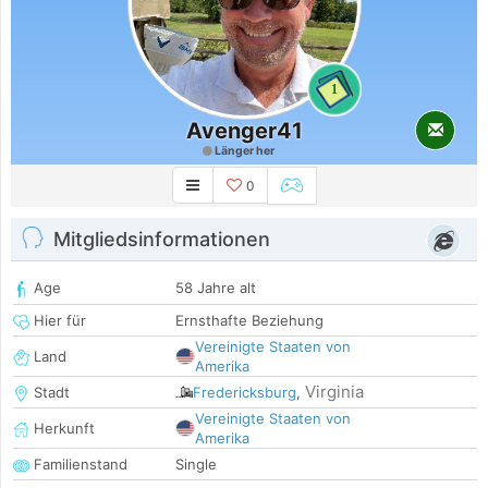
1
Avenger41
Länger her
0
Mitgliedsinformationen
Age
58 Jahre alt
Hier für
Ernsthafte Beziehung
Vereinigte Staaten von
Land
Amerika
Virginia
Stadt
Fredericksburg
,
Vereinigte Staaten von
Herkunft
Amerika
Familienstand
Single