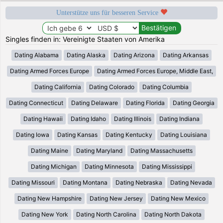
Unterstütze uns für besseren Service
Singles finden in: Vereinigte Staaten von Amerika
Dating Alabama
Dating Alaska
Dating Arizona
Dating Arkansas
Dating Armed Forces Europe
Dating Armed Forces Europe, Middle East,
Dating California
Dating Colorado
Dating Columbia
Dating Connecticut
Dating Delaware
Dating Florida
Dating Georgia
Dating Hawaii
Dating Idaho
Dating Illinois
Dating Indiana
Dating Iowa
Dating Kansas
Dating Kentucky
Dating Louisiana
Dating Maine
Dating Maryland
Dating Massachusetts
Dating Michigan
Dating Minnesota
Dating Mississippi
Dating Missouri
Dating Montana
Dating Nebraska
Dating Nevada
Dating New Hampshire
Dating New Jersey
Dating New Mexico
Dating New York
Dating North Carolina
Dating North Dakota