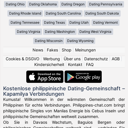
Dating Ohio
Dating Oklahoma
Dating Oregon
Dating Pennsylvania
Dating Rhode Island
Dating South Carolina
Dating South Dakota
Dating Tennessee
Dating Texas
Dating Utah
Dating Vermont
Dating Virginia
Dating Washington
Dating West Virginia
Dating Wisconsin
Dating Wyoming
News
|
Fakes
|
Shop
|
Meinungen
Cookies & DSGVO
|
Werbung
|
Über uns
|
Datenschutz
|
AGB
|
Kindersicherheit
|
Kontakt
|
FAQ
Kostenlose philippinische Dating-Gemeinschaft –
Kapamilya Verbindungen
Kumusta! Willkommen in der wärmsten Gemeinschaft der
Philippinen für echte Verbindungen. Philippines-chat.com bringt
philippinische Singles von Manilas Energie bis Cebus Inseln und
philippinische Gemeinschaften weltweit zusammen.
Ob Sie in Davaos Wachstum, Baguios Bergen oder
philippinischen Gemeinschaften weltweit sind – verbinden Sie