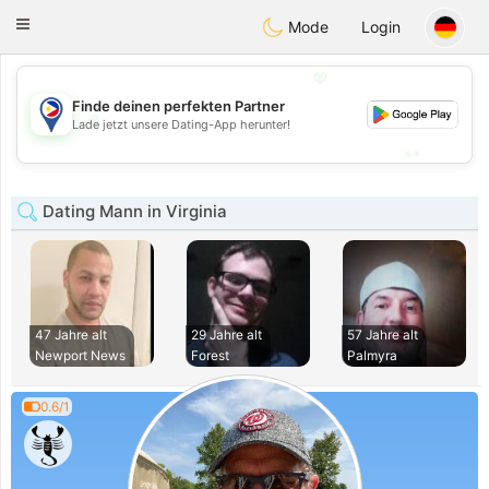
Philippines
Chat
Toggle
Mode
Login
navigation
💖
Finde deinen perfekten Partner
💖
Lade jetzt unsere Dating-App herunter!
💕
💕
Dating Mann in Virginia
47 Jahre alt
29 Jahre alt
57 Jahre alt
Newport News
Forest
Palmyra
0.6/1