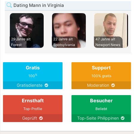
Dating Mann in Virginia
29 Jahre alt
22 Jahre alt
47 Jahre alt
Forest
Spotsylvania
Newport News
Gratis
Support
%
100
100% gratis
Gratisdienste
Moderation
Ernsthaft
Besucher
Top-Profile
Beliebt
Geprüft
Top-Seite Philippinen