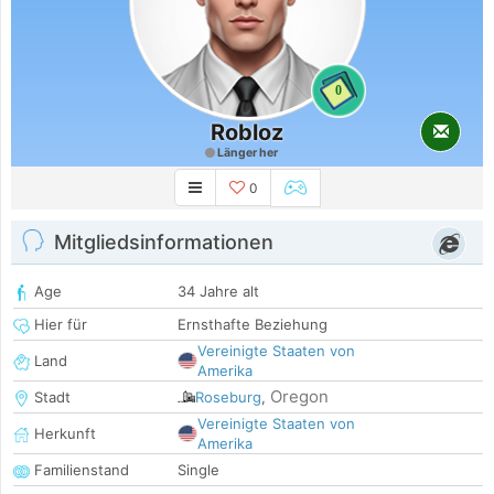
0
Robloz
Länger her
0
Mitgliedsinformationen
Age
34 Jahre alt
Hier für
Ernsthafte Beziehung
Vereinigte Staaten von
Land
Amerika
Oregon
Stadt
Roseburg
,
Vereinigte Staaten von
Herkunft
Amerika
Familienstand
Single