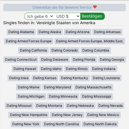
Unterstütze uns für besseren Service
Singles finden in: Vereinigte Staaten von Amerika
Dating Alabama
Dating Alaska
Dating Arizona
Dating Arkansas
Dating Armed Forces Europe
Dating Armed Forces Europe, Middle East,
Dating California
Dating Colorado
Dating Columbia
Dating Connecticut
Dating Delaware
Dating Florida
Dating Georgia
Dating Hawaii
Dating Idaho
Dating Illinois
Dating Indiana
Dating Iowa
Dating Kansas
Dating Kentucky
Dating Louisiana
Dating Maine
Dating Maryland
Dating Massachusetts
Dating Michigan
Dating Minnesota
Dating Mississippi
Dating Missouri
Dating Montana
Dating Nebraska
Dating Nevada
Dating New Hampshire
Dating New Jersey
Dating New Mexico
Dating New York
Dating North Carolina
Dating North Dakota