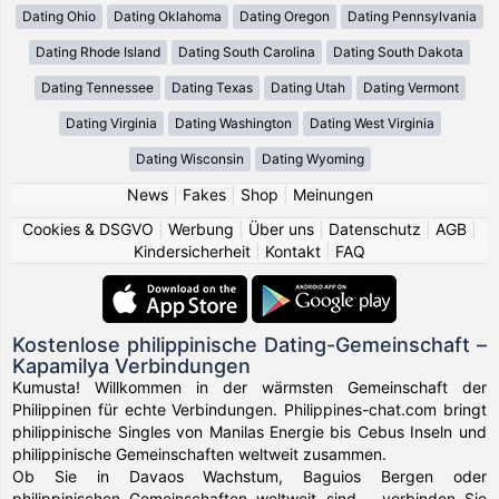
Dating Ohio
Dating Oklahoma
Dating Oregon
Dating Pennsylvania
Dating Rhode Island
Dating South Carolina
Dating South Dakota
Dating Tennessee
Dating Texas
Dating Utah
Dating Vermont
Dating Virginia
Dating Washington
Dating West Virginia
Dating Wisconsin
Dating Wyoming
News
|
Fakes
|
Shop
|
Meinungen
Cookies & DSGVO
|
Werbung
|
Über uns
|
Datenschutz
|
AGB
|
Kindersicherheit
|
Kontakt
|
FAQ
Kostenlose philippinische Dating-Gemeinschaft –
Kapamilya Verbindungen
Kumusta! Willkommen in der wärmsten Gemeinschaft der
Philippinen für echte Verbindungen. Philippines-chat.com bringt
philippinische Singles von Manilas Energie bis Cebus Inseln und
philippinische Gemeinschaften weltweit zusammen.
Ob Sie in Davaos Wachstum, Baguios Bergen oder
philippinischen Gemeinschaften weltweit sind – verbinden Sie