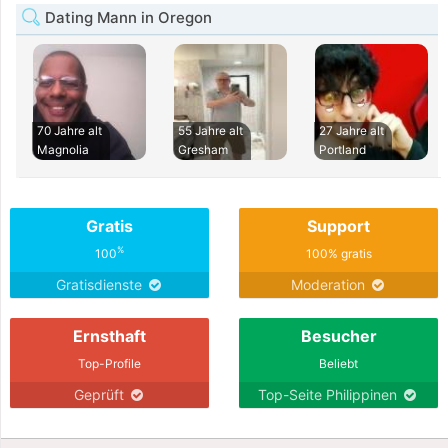
Dating Mann in Oregon
70 Jahre alt
55 Jahre alt
27 Jahre alt
Magnolia
Gresham
Portland
Gratis
Support
%
100
100% gratis
Gratisdienste
Moderation
Ernsthaft
Besucher
Top-Profile
Beliebt
Geprüft
Top-Seite Philippinen