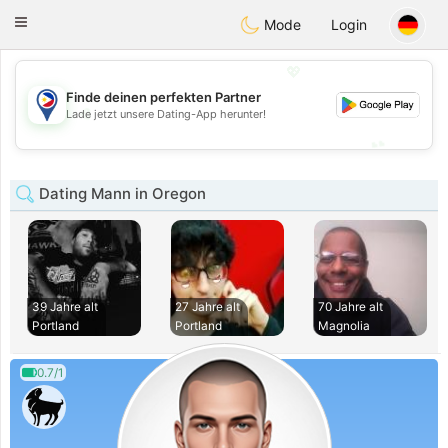
Philippines
Chat
Toggle
Mode
Login
navigation
💖
Finde deinen perfekten Partner
💖
Lade jetzt unsere Dating-App herunter!
💕
💕
Dating Mann in Oregon
39 Jahre alt
27 Jahre alt
70 Jahre alt
Portland
Portland
Magnolia
0.7/1