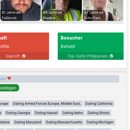
61 Jahre alt
49 Jahre alt
47 Jahre alt
Fallbrook
Madera
Echo Park
aft
Besucher
ofile
Beliebt
Geprüft
Top-Seite Philippinen
rvice
urope
Dating Armed Forces Europe, Middle East,
Dating California
a
Dating Georgia
Dating Hawaii
Dating Idaho
Dating Illinois
 Maine
Dating Maryland
Dating Massachusetts
Dating Michigan