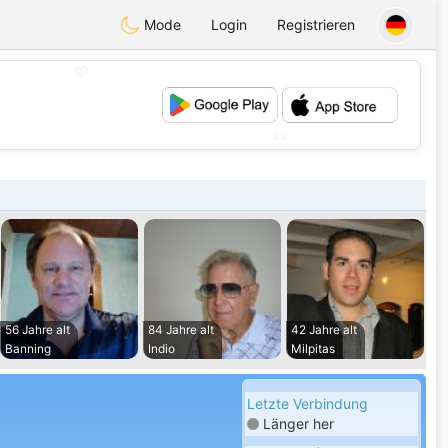
Mode
Login
Registrieren
💖
💕
56 Jahre alt
84 Jahre alt
42 Jahre alt
Banning
Indio
Milpitas
Letzte Verbindung
Länger her