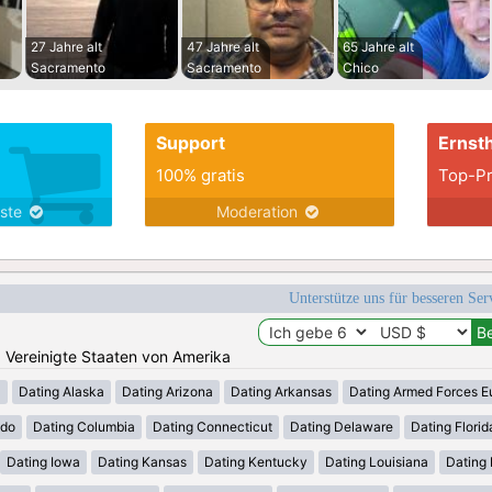
27 Jahre alt
47 Jahre alt
65 Jahre alt
Sacramento
Sacramento
Chico
Support
Ernsth
100% gratis
Top-Pr
nste
Moderation
Unterstütze uns für besseren Se
n: Vereinigte Staaten von Amerika
a
Dating Alaska
Dating Arizona
Dating Arkansas
Dating Armed Forces E
ado
Dating Columbia
Dating Connecticut
Dating Delaware
Dating Florid
Dating Iowa
Dating Kansas
Dating Kentucky
Dating Louisiana
Dating