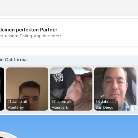
deinen perfekten Partner
💖
tzt unsere Dating-App herunter!
💕
n California
21 Jahre alt
67 Jahre alt
54 Jahre alt
Monterey
Moorpark
San Diego