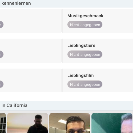
 kennenlernen
Musikgeschmack
n
Nicht angegeben
Lieblingstiere
n
Nicht angegeben
Lieblingsfilm
n
Nicht angegeben
in California