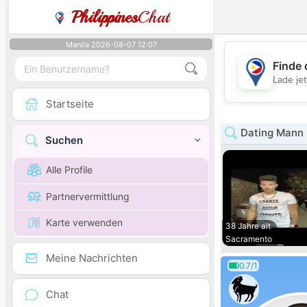
Philippines
Chat
Manila 2026-08-07 12:07
Finde 
Lade je
Startseite
Dating Mann i
Suchen
Alle Profile
Partnervermittlung
Karte verwenden
38 Jahre alt
Sacramento
Meine Nachrichten
0.7/1
Chat