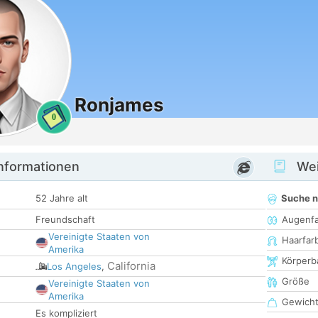
Ronjames
0
informationen
Wei
52 Jahre alt
Suche 
Freundschaft
Augenf
Vereinigte Staaten von
Haarfar
Amerika
Körperb
California
Los Angeles
,
Größe
Vereinigte Staaten von
Amerika
Gewich
Es kompliziert