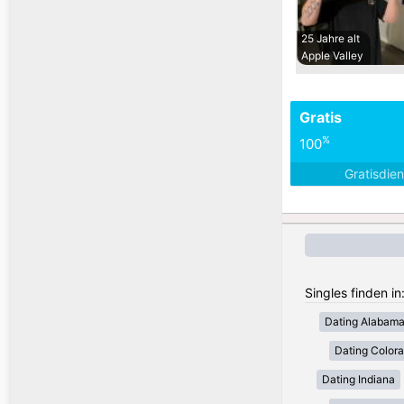
25 Jahre alt
Apple Valley
Gratis
%
100
Gratisdie
Singles finden i
Dating Alabam
Dating Color
Dating Indiana