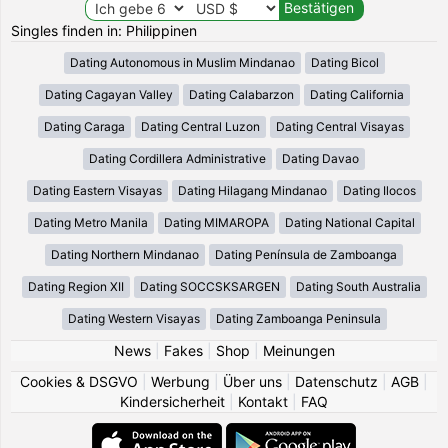
Singles finden in: Philippinen
Dating Autonomous in Muslim Mindanao
Dating Bicol
Dating Cagayan Valley
Dating Calabarzon
Dating California
Dating Caraga
Dating Central Luzon
Dating Central Visayas
Dating Cordillera Administrative
Dating Davao
Dating Eastern Visayas
Dating Hilagang Mindanao
Dating Ilocos
Dating Metro Manila
Dating MIMAROPA
Dating National Capital
Dating Northern Mindanao
Dating Península de Zamboanga
Dating Region XII
Dating SOCCSKSARGEN
Dating South Australia
Dating Western Visayas
Dating Zamboanga Peninsula
News
|
Fakes
|
Shop
|
Meinungen
Cookies & DSGVO
|
Werbung
|
Über uns
|
Datenschutz
|
AGB
|
Kindersicherheit
|
Kontakt
|
FAQ