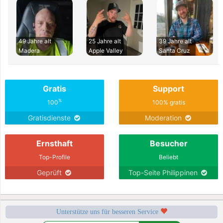
49 Jahre alt
25 Jahre alt
39 Jahre alt
Madera
Apple Valley
Santa Cruz
Gratis
Support
%
100
100% gratis
Gratisdienste
Moderation
Ernsthaft
Besucher
Top-Profile
Beliebt
Geprüft
Top-Seite Philippinen
Unterstütze uns für besseren Service