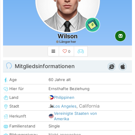
0
Wilson
Länger her
0
Mitgliedsinformationen
Age
60 Jahre alt
Hier für
Ernsthafte Beziehung
Land
Philippinen
California
Stadt
Los Angeles
,
Vereinigte Staaten von
Herkunft
Amerika
Familienstand
Single
Bildungsniveau
Nicht angegeben