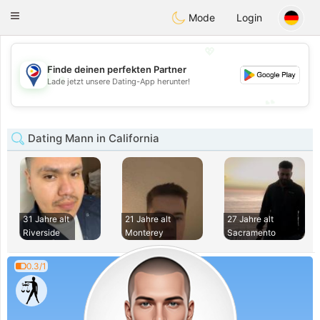
Philippines
Chat
Toggle
Mode
Login
navigation
💖
Finde deinen perfekten Partner
💖
Lade jetzt unsere Dating-App herunter!
💕
💕
Dating Mann in California
31 Jahre alt
21 Jahre alt
27 Jahre alt
Riverside
Monterey
Sacramento
0.3/1