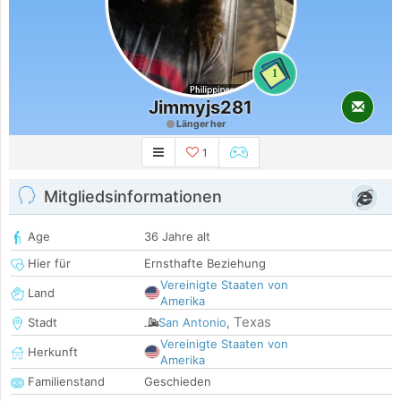
1
Jimmyjs281
Länger her
1
Mitgliedsinformationen
Age
36 Jahre alt
Hier für
Ernsthafte Beziehung
Vereinigte Staaten von
Land
Amerika
Texas
Stadt
San Antonio
,
Vereinigte Staaten von
Herkunft
Amerika
Familienstand
Geschieden