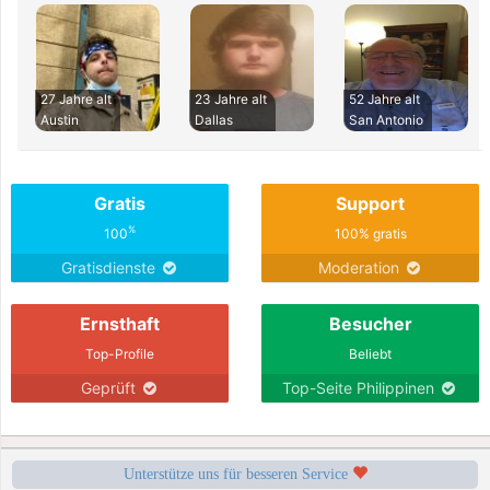
27 Jahre alt
23 Jahre alt
52 Jahre alt
Austin
Dallas
San Antonio
Gratis
Support
%
100
100% gratis
Gratisdienste
Moderation
Ernsthaft
Besucher
Top-Profile
Beliebt
Geprüft
Top-Seite Philippinen
Unterstütze uns für besseren Service