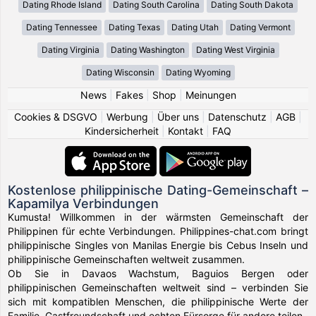
Dating Rhode Island
Dating South Carolina
Dating South Dakota
Dating Tennessee
Dating Texas
Dating Utah
Dating Vermont
Dating Virginia
Dating Washington
Dating West Virginia
Dating Wisconsin
Dating Wyoming
News
|
Fakes
|
Shop
|
Meinungen
Cookies & DSGVO
|
Werbung
|
Über uns
|
Datenschutz
|
AGB
|
Kindersicherheit
|
Kontakt
|
FAQ
Kostenlose philippinische Dating-Gemeinschaft –
Kapamilya Verbindungen
Kumusta! Willkommen in der wärmsten Gemeinschaft der
Philippinen für echte Verbindungen. Philippines-chat.com bringt
philippinische Singles von Manilas Energie bis Cebus Inseln und
philippinische Gemeinschaften weltweit zusammen.
Ob Sie in Davaos Wachstum, Baguios Bergen oder
philippinischen Gemeinschaften weltweit sind – verbinden Sie
sich mit kompatiblen Menschen, die philippinische Werte der
Familie, Gastfreundschaft und echten Fürsorge für andere teilen.