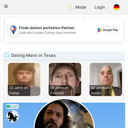
Philippines
Chat
Toggle
Mode
Login
navigation
💖
Finde deinen perfekten Partner
💖
Lade jetzt unsere Dating-App herunter!
💕
💕
Dating Mann in Texas
23 Jahre alt
59 Jahre alt
62 Jahre alt
Dallas
Crockett
Austin
0.8/1