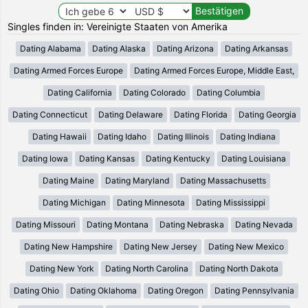
Singles finden in: Vereinigte Staaten von Amerika
Dating Alabama
Dating Alaska
Dating Arizona
Dating Arkansas
Dating Armed Forces Europe
Dating Armed Forces Europe, Middle East,
Dating California
Dating Colorado
Dating Columbia
Dating Connecticut
Dating Delaware
Dating Florida
Dating Georgia
Dating Hawaii
Dating Idaho
Dating Illinois
Dating Indiana
Dating Iowa
Dating Kansas
Dating Kentucky
Dating Louisiana
Dating Maine
Dating Maryland
Dating Massachusetts
Dating Michigan
Dating Minnesota
Dating Mississippi
Dating Missouri
Dating Montana
Dating Nebraska
Dating Nevada
Dating New Hampshire
Dating New Jersey
Dating New Mexico
Dating New York
Dating North Carolina
Dating North Dakota
Dating Ohio
Dating Oklahoma
Dating Oregon
Dating Pennsylvania