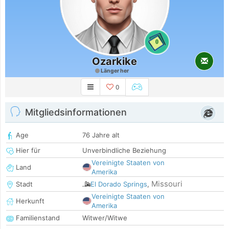
0
Ozarkike
Länger her
0
Mitgliedsinformationen
Age
76 Jahre alt
Hier für
Unverbindliche Beziehung
Vereinigte Staaten von
Land
Amerika
Missouri
Stadt
El Dorado Springs
,
Vereinigte Staaten von
Herkunft
Amerika
Familienstand
Witwer/Witwe