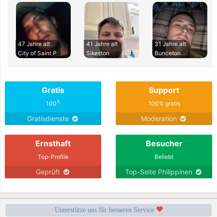
47 Jahre alt
41 Jahre alt
31 Jahre alt
City of Saint P
Sikeston
Bunceton
Gratis
Support
%
100
100% gratis
Gratisdienste
Moderation
Ernsthaft
Besucher
Top-Profile
Beliebt
Geprüft
Top-Seite Philippinen
Unterstütze uns für besseren Service