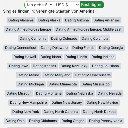
Singles finden in: Vereinigte Staaten von Amerika
Dating Alabama
Dating Alaska
Dating Arizona
Dating Arkansas
Dating Armed Forces Europe
Dating Armed Forces Europe, Middle East,
Dating California
Dating Colorado
Dating Columbia
Dating Connecticut
Dating Delaware
Dating Florida
Dating Georgia
Dating Hawaii
Dating Idaho
Dating Illinois
Dating Indiana
Dating Iowa
Dating Kansas
Dating Kentucky
Dating Louisiana
Dating Maine
Dating Maryland
Dating Massachusetts
Dating Michigan
Dating Minnesota
Dating Mississippi
Dating Missouri
Dating Montana
Dating Nebraska
Dating Nevada
Dating New Hampshire
Dating New Jersey
Dating New Mexico
Dating New York
Dating North Carolina
Dating North Dakota
Dating Ohio
Dating Oklahoma
Dating Oregon
Dating Pennsylvania