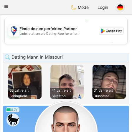
Philippines
Chat
Toggle
Mode
Login
navigation
💖
Finde deinen perfekten Partner
💖
Lade jetzt unsere Dating-App herunter!
💕
💕
Dating Mann in Missouri
55 Jahre alt
41 Jahre alt
31 Jahre alt
Springfield
Sikeston
Bunceton
0.7/1