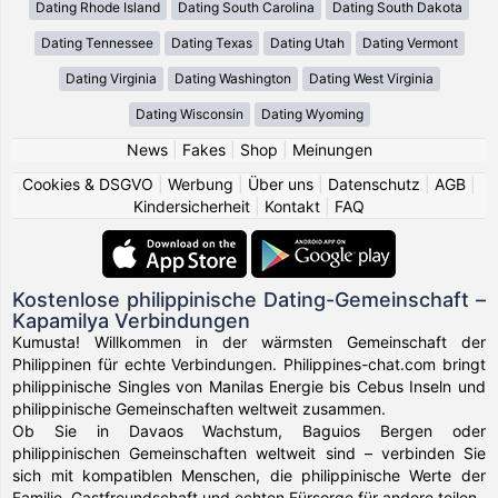
Dating Rhode Island
Dating South Carolina
Dating South Dakota
Dating Tennessee
Dating Texas
Dating Utah
Dating Vermont
Dating Virginia
Dating Washington
Dating West Virginia
Dating Wisconsin
Dating Wyoming
News
|
Fakes
|
Shop
|
Meinungen
Cookies & DSGVO
|
Werbung
|
Über uns
|
Datenschutz
|
AGB
|
Kindersicherheit
|
Kontakt
|
FAQ
Kostenlose philippinische Dating-Gemeinschaft –
Kapamilya Verbindungen
Kumusta! Willkommen in der wärmsten Gemeinschaft der
Philippinen für echte Verbindungen. Philippines-chat.com bringt
philippinische Singles von Manilas Energie bis Cebus Inseln und
philippinische Gemeinschaften weltweit zusammen.
Ob Sie in Davaos Wachstum, Baguios Bergen oder
philippinischen Gemeinschaften weltweit sind – verbinden Sie
sich mit kompatiblen Menschen, die philippinische Werte der
Familie, Gastfreundschaft und echten Fürsorge für andere teilen.