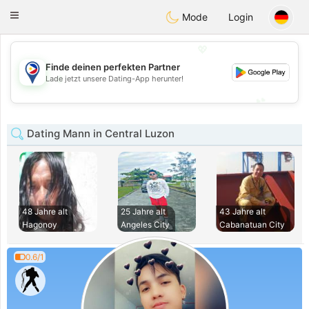
Philippines
Chat
Toggle
Mode
Login
navigation
💖
Finde deinen perfekten Partner
💖
Lade jetzt unsere Dating-App herunter!
💕
💕
Dating Mann in Central Luzon
48 Jahre alt
25 Jahre alt
43 Jahre alt
Hagonoy
Angeles City
Cabanatuan City
0.6/1