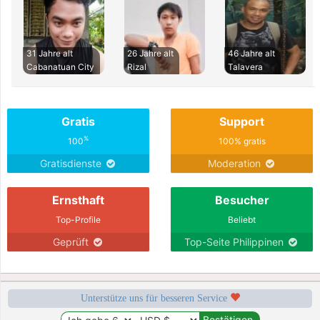
31 Jahre alt
26 Jahre alt
46 Jahre alt
Cabanatuan City
Rizal
Talavera
Gratis
Support
%
100
100% gratis
Gratisdienste
Moderation
Ernsthaft
Besucher
Top-Profile
Beliebt
Geprüft
Top-Seite Philippinen
Unterstütze uns für besseren Service