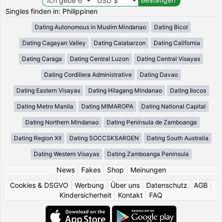
Singles finden in: Philippinen
Dating Autonomous in Muslim Mindanao
Dating Bicol
Dating Cagayan Valley
Dating Calabarzon
Dating California
Dating Caraga
Dating Central Luzon
Dating Central Visayas
Dating Cordillera Administrative
Dating Davao
Dating Eastern Visayas
Dating Hilagang Mindanao
Dating Ilocos
Dating Metro Manila
Dating MIMAROPA
Dating National Capital
Dating Northern Mindanao
Dating Península de Zamboanga
Dating Region XII
Dating SOCCSKSARGEN
Dating South Australia
Dating Western Visayas
Dating Zamboanga Peninsula
News
|
Fakes
|
Shop
|
Meinungen
Cookies & DSGVO
|
Werbung
|
Über uns
|
Datenschutz
|
AGB
|
Kindersicherheit
|
Kontakt
|
FAQ