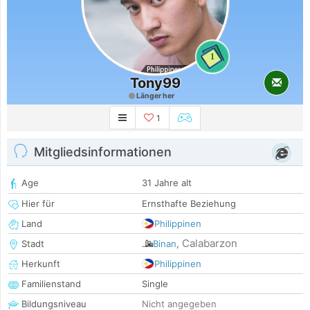
1
Tony99
Länger her
1
Mitgliedsinformationen
Age
31 Jahre alt
Hier für
Ernsthafte Beziehung
Land
Philippinen
Calabarzon
Stadt
Binan
,
Herkunft
Philippinen
Familienstand
Single
Bildungsniveau
Nicht angegeben