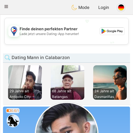
Philippines
Chat
Toggle
Mode
Login
navigation
💖
Finde deinen perfekten Partner
💖
Lade jetzt unsere Dating-App herunter!
💕
💕
Dating Mann in Calabarzon
29 Jahre alt
68 Jahre alt
24 Jahre alt
Antipolo City
Batangas
Dasmariñas
0.6/1