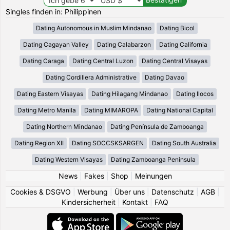
Singles finden in: Philippinen
Dating Autonomous in Muslim Mindanao
Dating Bicol
Dating Cagayan Valley
Dating Calabarzon
Dating California
Dating Caraga
Dating Central Luzon
Dating Central Visayas
Dating Cordillera Administrative
Dating Davao
Dating Eastern Visayas
Dating Hilagang Mindanao
Dating Ilocos
Dating Metro Manila
Dating MIMAROPA
Dating National Capital
Dating Northern Mindanao
Dating Península de Zamboanga
Dating Region XII
Dating SOCCSKSARGEN
Dating South Australia
Dating Western Visayas
Dating Zamboanga Peninsula
News
|
Fakes
|
Shop
|
Meinungen
Cookies & DSGVO
|
Werbung
|
Über uns
|
Datenschutz
|
AGB
|
Kindersicherheit
|
Kontakt
|
FAQ