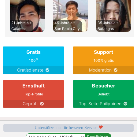
21 Jahre alt
45 Jahre alt
35 Jahre alt
Calamba
San Pablo City
Batangas
Gratis
Support
%
100
100% gratis
Gratisdienste
Moderation
Ernsthaft
Besucher
Top-Profile
Beliebt
Geprüft
Top-Seite Philippinen
Unterstütze uns für besseren Service