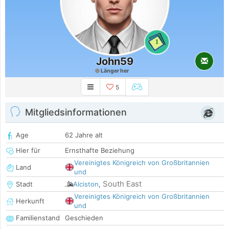
1
John59
Länger her
5
Mitgliedsinformationen
Age
62 Jahre alt
Hier für
Ernsthafte Beziehung
Vereinigtes Königreich von Großbritannien
Land
und
South East
Stadt
Alciston
,
Vereinigtes Königreich von Großbritannien
Herkunft
und
Familienstand
Geschieden