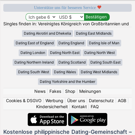
Unterstütze uns für besseren Service
Singles finden in: Vereinigtes Königreich von Großbritannien und
Dating Akrotiri and Dhekelia
Dating East Midlands
Dating East of England
Dating England
Dating Isle of Man
Dating London
Dating North East
Dating North West
Dating Northern Ireland
Dating Scotland
Dating South East
Dating South West
Dating Wales
Dating West Midlands
Dating Yorkshire and the Humber
News
|
Fakes
|
Shop
|
Meinungen
Cookies & DSGVO
|
Werbung
|
Über uns
|
Datenschutz
|
AGB
|
Kindersicherheit
|
Kontakt
|
FAQ
Kostenlose philippinische Dating-Gemeinschaft –