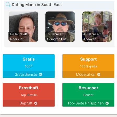
Dating Mann in South East
49 Jahre alt
59 Jahre alt
40 Jahre alt
Aldershot
Aldington Frith
Andover
Gratis
Support
%
100
100% gratis
Gratisdienste
Moderation
Ernsthaft
Besucher
Top-Profile
Beliebt
Geprüft
Top-Seite Philippinen