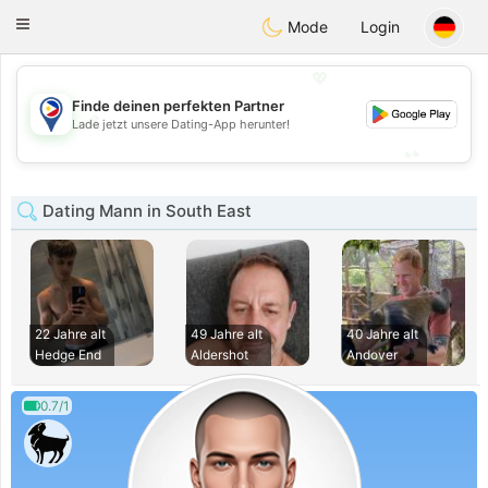
Philippines
Chat
Toggle
Mode
Login
navigation
💖
Finde deinen perfekten Partner
💖
Lade jetzt unsere Dating-App herunter!
💕
💕
Dating Mann in South East
22 Jahre alt
49 Jahre alt
40 Jahre alt
Hedge End
Aldershot
Andover
0.7/1