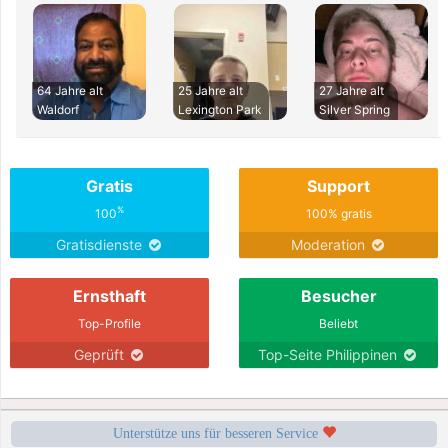
64 Jahre alt
25 Jahre alt
27 Jahre alt
Waldorf
Lexington Park
Silver Spring
Gratis
Support
%
100
100% gratis
Gratisdienste
Moderation
Ernsthaft
Besucher
Top-Profile
Beliebt
Geprüft
Top-Seite Philippinen
Unterstütze uns für besseren Service