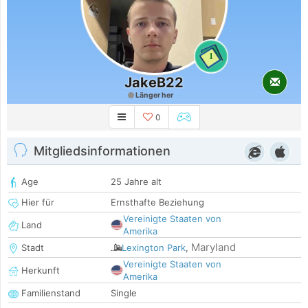
1
JakeB22
Länger her
0
Mitgliedsinformationen
Age
25 Jahre alt
Hier für
Ernsthafte Beziehung
Vereinigte Staaten von
Land
Amerika
Maryland
Stadt
Lexington Park
,
Vereinigte Staaten von
Herkunft
Amerika
Familienstand
Single