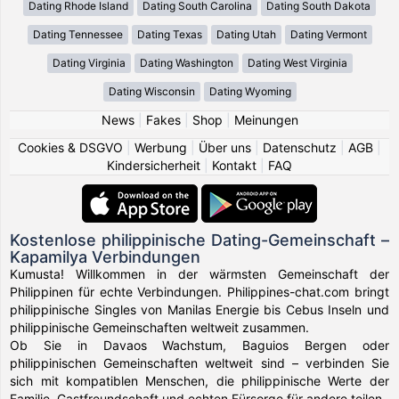
Dating Rhode Island
Dating South Carolina
Dating South Dakota
Dating Tennessee
Dating Texas
Dating Utah
Dating Vermont
Dating Virginia
Dating Washington
Dating West Virginia
Dating Wisconsin
Dating Wyoming
News
|
Fakes
|
Shop
|
Meinungen
Cookies & DSGVO
|
Werbung
|
Über uns
|
Datenschutz
|
AGB
|
Kindersicherheit
|
Kontakt
|
FAQ
Kostenlose philippinische Dating-Gemeinschaft –
Kapamilya Verbindungen
Kumusta! Willkommen in der wärmsten Gemeinschaft der
Philippinen für echte Verbindungen. Philippines-chat.com bringt
philippinische Singles von Manilas Energie bis Cebus Inseln und
philippinische Gemeinschaften weltweit zusammen.
Ob Sie in Davaos Wachstum, Baguios Bergen oder
philippinischen Gemeinschaften weltweit sind – verbinden Sie
sich mit kompatiblen Menschen, die philippinische Werte der
Familie, Gastfreundschaft und echten Fürsorge für andere teilen.