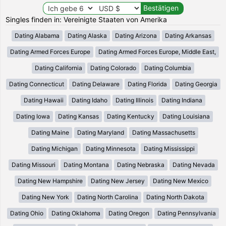
Singles finden in: Vereinigte Staaten von Amerika
Dating Alabama
Dating Alaska
Dating Arizona
Dating Arkansas
Dating Armed Forces Europe
Dating Armed Forces Europe, Middle East,
Dating California
Dating Colorado
Dating Columbia
Dating Connecticut
Dating Delaware
Dating Florida
Dating Georgia
Dating Hawaii
Dating Idaho
Dating Illinois
Dating Indiana
Dating Iowa
Dating Kansas
Dating Kentucky
Dating Louisiana
Dating Maine
Dating Maryland
Dating Massachusetts
Dating Michigan
Dating Minnesota
Dating Mississippi
Dating Missouri
Dating Montana
Dating Nebraska
Dating Nevada
Dating New Hampshire
Dating New Jersey
Dating New Mexico
Dating New York
Dating North Carolina
Dating North Dakota
Dating Ohio
Dating Oklahoma
Dating Oregon
Dating Pennsylvania