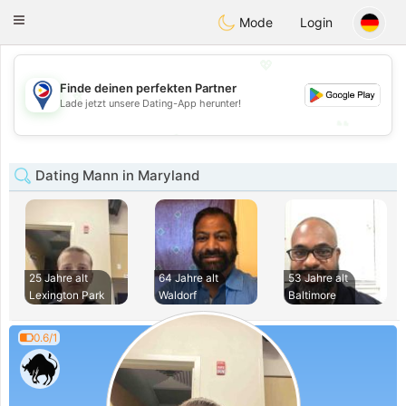
Philippines
Chat
Toggle
Mode
Login
navigation
💖
Finde deinen perfekten Partner
💖
Lade jetzt unsere Dating-App herunter!
💕
💕
Dating Mann in Maryland
25 Jahre alt
64 Jahre alt
53 Jahre alt
Lexington Park
Waldorf
Baltimore
0.6/1