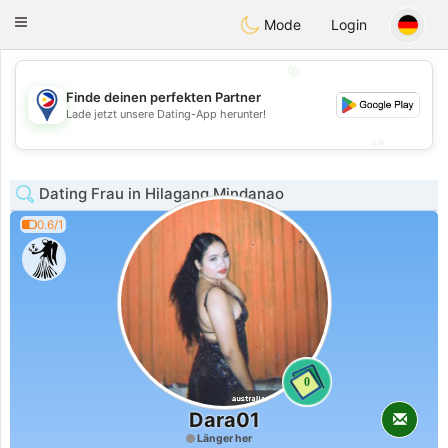
Philippines
Chat
Toggle
Mode
Login
navigation
💖
Finde deinen perfekten Partner
💖
Lade jetzt unsere Dating-App herunter!
💕
💕
Dating Frau in Hilagang Mindanao
0.6/1
0
Dara01
Länger her