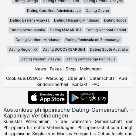
Dating Caraga
Dating Central Luzon
Dating Central Visayas
Dating Cordillera Administrative
Dating Davao
Dating Eastern Visayas
Dating Hilagang Mindanao
Dating Ilocos
Dating Metro Manila
Dating MIMAROPA
Dating National Capital
Dating Northern Mindanao
Dating Península de Zamboanga
Dating Region XII
Dating SOCCSKSARGEN
Dating South Australia
Dating Western Visayas
Dating Zamboanga Peninsula
News
|
Fakes
|
Shop
|
Meinungen
Cookies & DSGVO
|
Werbung
|
Über uns
|
Datenschutz
|
AGB
|
Kindersicherheit
|
Kontakt
|
FAQ
Kostenlose philippinische Dating-Gemeinschaft –
Kapamilya Verbindungen
Kumusta! Willkommen in der wärmsten Gemeinschaft der
Philippinen für echte Verbindungen. Philippines-chat.com bringt
philippinische Singles von Manilas Energie bis Cebus Inseln und