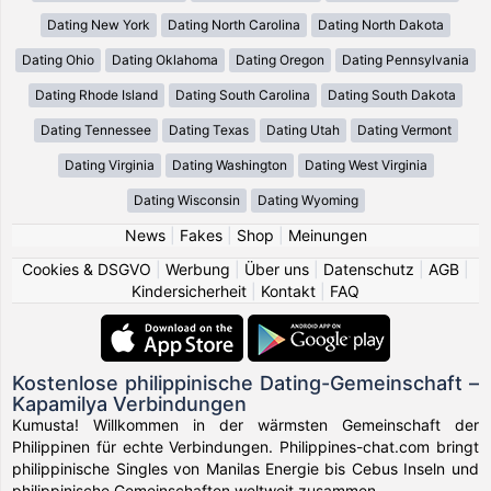
Dating New York
Dating North Carolina
Dating North Dakota
Dating Ohio
Dating Oklahoma
Dating Oregon
Dating Pennsylvania
Dating Rhode Island
Dating South Carolina
Dating South Dakota
Dating Tennessee
Dating Texas
Dating Utah
Dating Vermont
Dating Virginia
Dating Washington
Dating West Virginia
Dating Wisconsin
Dating Wyoming
News
|
Fakes
|
Shop
|
Meinungen
Cookies & DSGVO
|
Werbung
|
Über uns
|
Datenschutz
|
AGB
|
Kindersicherheit
|
Kontakt
|
FAQ
Kostenlose philippinische Dating-Gemeinschaft –
Kapamilya Verbindungen
Kumusta! Willkommen in der wärmsten Gemeinschaft der
Philippinen für echte Verbindungen. Philippines-chat.com bringt
philippinische Singles von Manilas Energie bis Cebus Inseln und
philippinische Gemeinschaften weltweit zusammen.