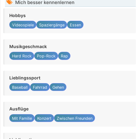
Mich besser kennenlernen
Hobbys
Videospiele
Spaziergänge
Essen
Musikgeschmack
Hard Rock
Pop-Rock
Rap
Lieblingssport
Baseball
Fahrrad
Gehen
Ausflüge
Mit Familie
Konzert
Zwischen Freunden