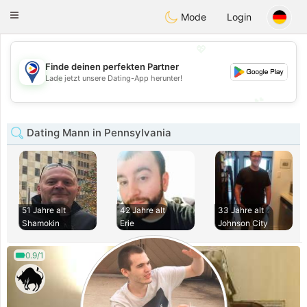
Philippines
Chat
Toggle
Mode
Login
navigation
💖
Finde deinen perfekten Partner
💖
Lade jetzt unsere Dating-App herunter!
💕
💕
Dating Mann in Pennsylvania
51 Jahre alt
42 Jahre alt
33 Jahre alt
Shamokin
Erie
Johnson City
0.9/1