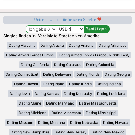
Unterstütze uns für besseren Service
Singles finden in: Vereinigte Staaten von Amerika
Dating Alabama
Dating Alaska
Dating Arizona
Dating Arkansas
Dating Armed Forces Europe
Dating Armed Forces Europe, Middle East,
Dating California
Dating Colorado
Dating Columbia
Dating Connecticut
Dating Delaware
Dating Florida
Dating Georgia
Dating Hawaii
Dating Idaho
Dating Illinois
Dating Indiana
Dating Iowa
Dating Kansas
Dating Kentucky
Dating Louisiana
Dating Maine
Dating Maryland
Dating Massachusetts
Dating Michigan
Dating Minnesota
Dating Mississippi
Dating Missouri
Dating Montana
Dating Nebraska
Dating Nevada
Dating New Hampshire
Dating New Jersey
Dating New Mexico