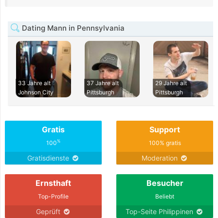
Dating Mann in Pennsylvania
33 Jahre alt
37 Jahre alt
29 Jahre alt
Johnson City
Pittsburgh
Pittsburgh
Gratis
Support
%
100
100% gratis
Gratisdienste
Moderation
Ernsthaft
Besucher
Top-Profile
Beliebt
Geprüft
Top-Seite Philippinen