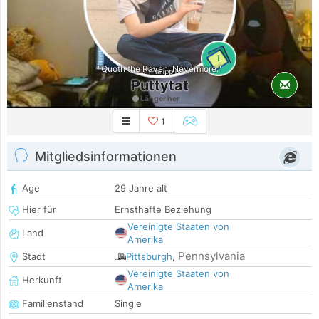
1
"Quoth the Raven, Nevermore."
Puttytat
Länger her
1
Mitgliedsinformationen
Age
29 Jahre alt
Hier für
Ernsthafte Beziehung
Vereinigte Staaten von
Land
Amerika
Pennsylvania
Stadt
Pittsburgh
,
Vereinigte Staaten von
Herkunft
Amerika
Familienstand
Single