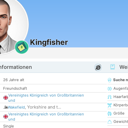
Kingfisher
0
informationen
Wei
26 Jahre alt
Suche 
Freundschaft
Augenf
Vereinigtes Königreich von Großbritannien
Haarfar
und
Körperb
Yorkshire and t...
Wakefield
,
Größe
Vereinigtes Königreich von Großbritannien
und
Gewich
Single