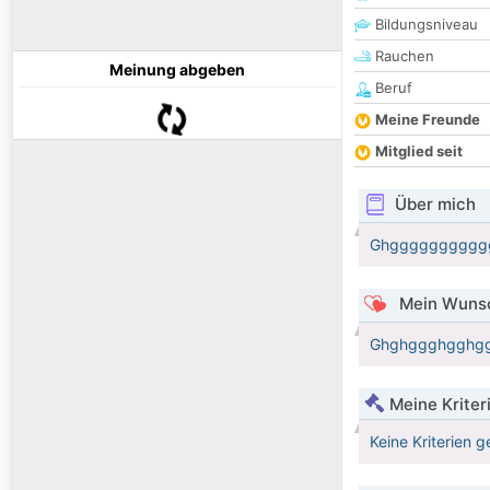
Bildungsniveau
Rauchen
Meinung abgeben
Beruf
Meine Freunde
Mitglied seit
Über mich
Ghggggggggggg
Mein Wunsc
Ghghggghgghgg
Meine Kriter
Keine Kriterien g