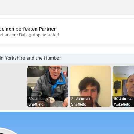
deinen perfekten Partner
💖
tzt unsere Dating-App herunter!
💕
in Yorkshire and the Humber
60 Jahre alt
21 Jahre alt
50 Jahre alt
Sheffield
Sheffield
Wakefield