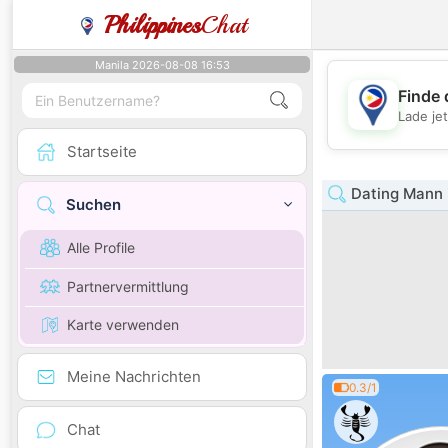
Philippines
Chat
Manila 2026-08-08 16:53
Finde 
Lade je
Startseite
Dating Mann 
Suchen
Alle Profile
Partnervermittlung
Karte verwenden
Meine Nachrichten
0.3/1
Chat