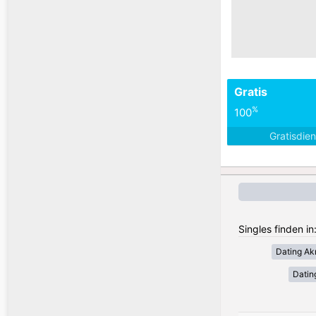
Gratis
%
100
Gratisdie
Singles finden i
Dating Akr
Datin