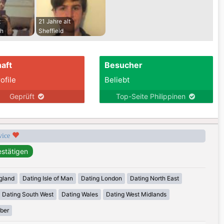
t
21 Jahre alt
gh
Sheffield
aft
Besucher
ofile
Beliebt
Geprüft
Top-Seite Philippinen
rvice
gland
Dating Isle of Man
Dating London
Dating North East
Dating South West
Dating Wales
Dating West Midlands
mber