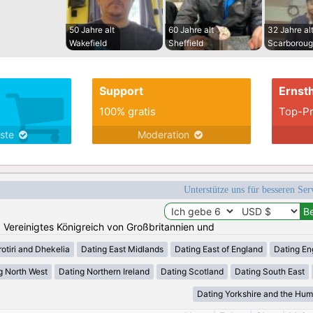
50 Jahre alt
60 Jahre alt
32 Jahre al
Wakefield
Sheffield
Scarborou
Support
Ernsth
100% gratis
Top-Pr
nste
Moderation
Unterstütze uns für besseren Se
n: Vereinigtes Königreich von Großbritannien und
otiri and Dhekelia
Dating East Midlands
Dating East of England
Dating En
g North West
Dating Northern Ireland
Dating Scotland
Dating South East
Dating Yorkshire and the Hu