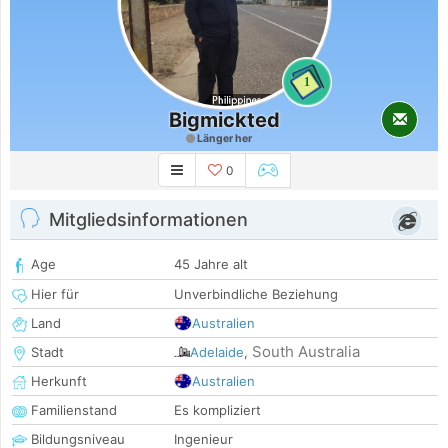
1
Bigmickted
Länger her
0
Mitgliedsinformationen
Age
45 Jahre alt
Hier für
Unverbindliche Beziehung
Land
Australien
South Australia
Stadt
Adelaide
,
Herkunft
Australien
Familienstand
Es kompliziert
Bildungsniveau
Ingenieur