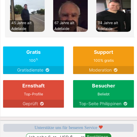
45 Jahre alt
67 Jahre alt
34 Jahre alt
Adelaide
Adelaide
Adelaide
Gratis
Support
%
100
100% gratis
Gratisdienste
Moderation
Ernsthaft
Besucher
Top-Profile
Beliebt
Geprüft
Top-Seite Philippinen
Unterstütze uns für besseren Service