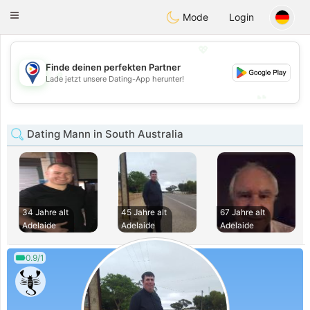
Philippines
Chat
Toggle
Mode
Login
navigation
💖
Finde deinen perfekten Partner
💖
Lade jetzt unsere Dating-App herunter!
💕
💕
Dating Mann in South Australia
34 Jahre alt
45 Jahre alt
67 Jahre alt
Adelaide
Adelaide
Adelaide
0.9/1