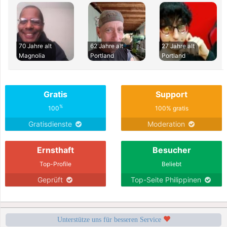
70 Jahre alt
62 Jahre alt
27 Jahre alt
Magnolia
Portland
Portland
Gratis
Support
%
100
100% gratis
Gratisdienste
Moderation
Ernsthaft
Besucher
Top-Profile
Beliebt
Geprüft
Top-Seite Philippinen
Unterstütze uns für besseren Service