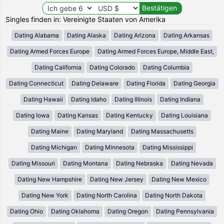
Singles finden in: Vereinigte Staaten von Amerika
Dating Alabama
Dating Alaska
Dating Arizona
Dating Arkansas
Dating Armed Forces Europe
Dating Armed Forces Europe, Middle East,
Dating California
Dating Colorado
Dating Columbia
Dating Connecticut
Dating Delaware
Dating Florida
Dating Georgia
Dating Hawaii
Dating Idaho
Dating Illinois
Dating Indiana
Dating Iowa
Dating Kansas
Dating Kentucky
Dating Louisiana
Dating Maine
Dating Maryland
Dating Massachusetts
Dating Michigan
Dating Minnesota
Dating Mississippi
Dating Missouri
Dating Montana
Dating Nebraska
Dating Nevada
Dating New Hampshire
Dating New Jersey
Dating New Mexico
Dating New York
Dating North Carolina
Dating North Dakota
Dating Ohio
Dating Oklahoma
Dating Oregon
Dating Pennsylvania