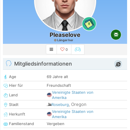
0
Pleaselove
Länger her
0
Mitgliedsinformationen
Age
69 Jahre alt
Hier für
Freundschaft
Vereinigte Staaten von
Land
Amerika
Oregon
Stadt
Roseburg
,
Vereinigte Staaten von
Herkunft
Amerika
Familienstand
Vergeben