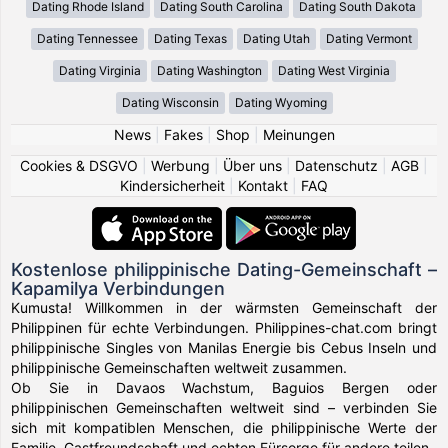
Dating Rhode Island
Dating South Carolina
Dating South Dakota
Dating Tennessee
Dating Texas
Dating Utah
Dating Vermont
Dating Virginia
Dating Washington
Dating West Virginia
Dating Wisconsin
Dating Wyoming
News
|
Fakes
|
Shop
|
Meinungen
Cookies & DSGVO
|
Werbung
|
Über uns
|
Datenschutz
|
AGB
|
Kindersicherheit
|
Kontakt
|
FAQ
Kostenlose philippinische Dating-Gemeinschaft –
Kapamilya Verbindungen
Kumusta! Willkommen in der wärmsten Gemeinschaft der
Philippinen für echte Verbindungen. Philippines-chat.com bringt
philippinische Singles von Manilas Energie bis Cebus Inseln und
philippinische Gemeinschaften weltweit zusammen.
Ob Sie in Davaos Wachstum, Baguios Bergen oder
philippinischen Gemeinschaften weltweit sind – verbinden Sie
sich mit kompatiblen Menschen, die philippinische Werte der
Familie, Gastfreundschaft und echten Fürsorge für andere teilen.