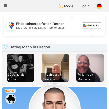
Philippines
Chat
Toggle
Mode
Login
navigation
💖
Finde deinen perfekten Partner
💖
Lade jetzt unsere Dating-App herunter!
💕
💕
Dating Mann in Oregon
39 Jahre alt
47 Jahre alt
70 Jahre alt
Portland
Beaverton
Magnolia
0.6/1