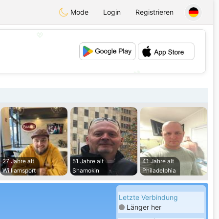
Mode
Login
Registrieren
💖
💕
27 Jahre alt
51 Jahre alt
41 Jahre alt
Williamsport
Shamokin
Philadelphia
Letzte Verbindung
Länger her