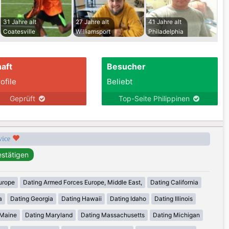
31 Jahre alt
27 Jahre alt
41 Jahre alt
Coatesville
Williamsport
Philadelphia
aft
Besucher
ofile
Beliebt
Geprüft
Top-Seite Philippinen
rvice
urope
Dating Armed Forces Europe, Middle East,
Dating California
a
Dating Georgia
Dating Hawaii
Dating Idaho
Dating Illinois
 Maine
Dating Maryland
Dating Massachusetts
Dating Michigan