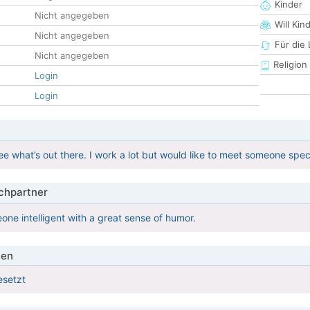
Kinder
Nicht angegeben
Will Kin
Nicht angegeben
Für die
Nicht angegeben
Religion
Login
Login
ee what’s out there. I work a lot but would like to meet someone speci
hpartner
one intelligent with a great sense of humor.
ien
esetzt