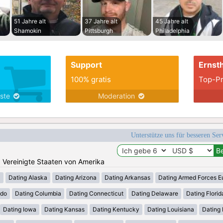
51 Jahre alt
37 Jahre alt
45 Jahre alt
Shamokin
Pittsburgh
Philadelphia
Support
Ernsth
100% gratis
Top-Pr
nste
Moderation
Unterstütze uns für besseren Se
n: Vereinigte Staaten von Amerika
a
Dating Alaska
Dating Arizona
Dating Arkansas
Dating Armed Forces E
ado
Dating Columbia
Dating Connecticut
Dating Delaware
Dating Florid
Dating Iowa
Dating Kansas
Dating Kentucky
Dating Louisiana
Dating