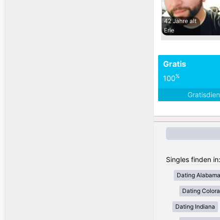
42 Jahre alt
Erie
Gratis
%
100
Gratisdie
Singles finden i
Dating Alabam
Dating Color
Dating Indiana