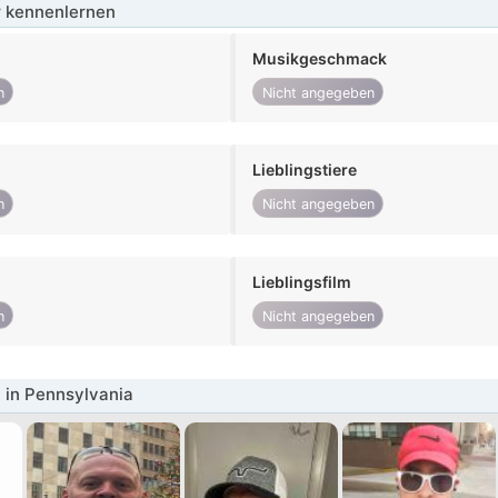
 kennenlernen
Musikgeschmack
n
Nicht angegeben
Lieblingstiere
n
Nicht angegeben
Lieblingsfilm
n
Nicht angegeben
 in Pennsylvania