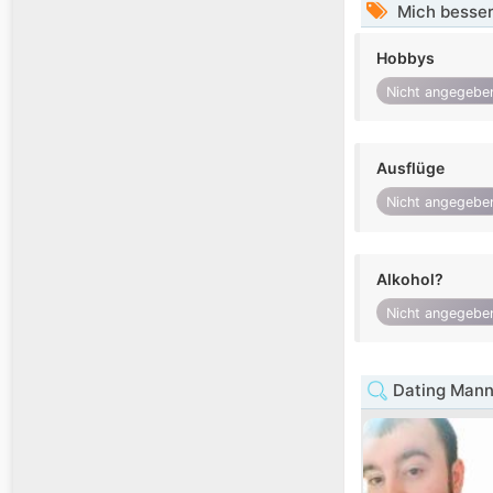
Mich besser
Hobbys
Nicht angegebe
Ausflüge
Nicht angegebe
Alkohol?
Nicht angegebe
Dating Mann