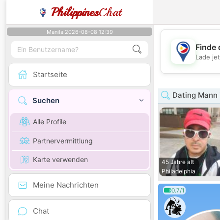
Philippines
Chat
Manila 2026-08-08 12:39
Finde 
Lade je
Startseite
Dating Mann 
Suchen
Alle Profile
Partnervermittlung
Karte verwenden
45 Jahre alt
Philadelphia
Meine Nachrichten
0.7/1
Chat