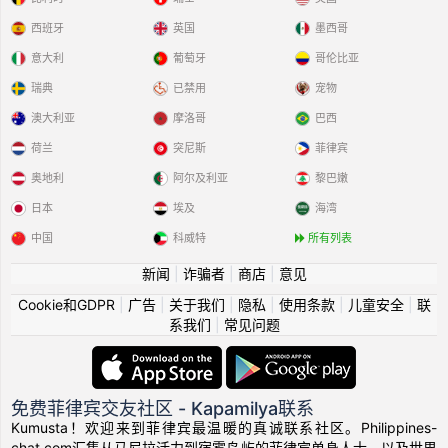
西班牙
英国
墨西哥
意大利
葡萄牙
哥伦比亚
瑞典
已禁用
宠物
澳大利亚
摩洛哥
巴西
荷兰
突尼斯
菲律宾
奥地利
阿尔及利亚
黎巴嫩
日本
埃及
海湾
中国
科威特
所有列表
新闻
|
诈骗者
|
商店
|
意见
Cookie和GDPR
|
广告
|
关于我们
|
隐私
|
使用条款
|
儿童安全
|
联
系我们
|
常见问题
免费菲律宾交友社区 - Kapamilya联系
Kumusta！欢迎来到菲律宾最温暖的真诚联系社区。Philippines-
chat.com汇集从马尼拉活力到宿雾岛屿的菲律宾单身人士，以及世界