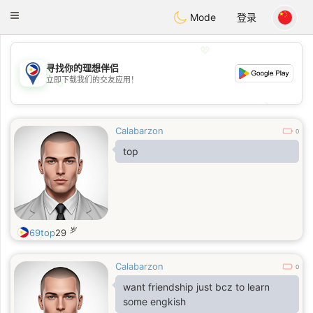
Philippines
Chat
Toggle
Mode
登录
navigation
💖
寻找你的理想伴侣
立即下载我们的交友应用！
💖
💕
💕
Calabarzon
0
top
岁
69top
29
Calabarzon
0
want friendship just bcz to learn
some engkish