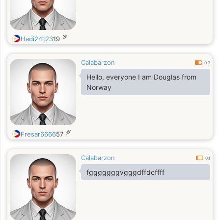
岁
Hadi24123
19
Calabarzon
0.3
Hello, everyone I am Douglas from
Norway
岁
Fresar6666
57
Calabarzon
0.1
fgggggggvgggdffdcffff