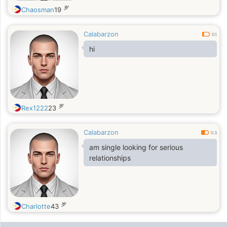
岁
Chaosman
19
Calabarzon
0.1
hi
岁
Rex1222
23
Calabarzon
0.3
am single looking for serious
relationships
岁
Charlotte
43