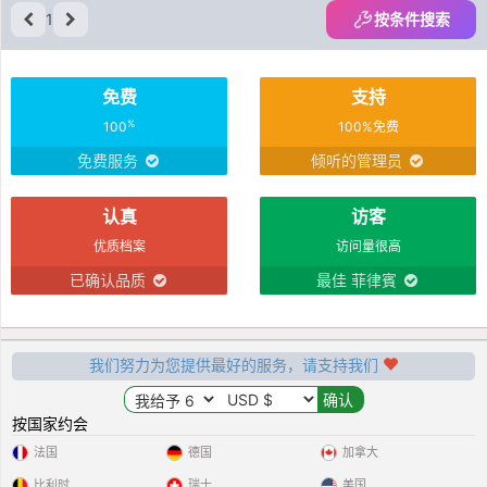
1
按条件搜索
免费
支持
%
100
100%免费
免费服务
倾听的管理员
认真
访客
优质档案
访问量很高
已确认品质
最佳 菲律賓
我们努力为您提供最好的服务，请支持我们
按国家约会
法国
德国
加拿大
比利时
瑞士
美国