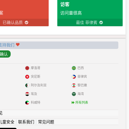
访客
案
访问量很高
已确认品质
最佳 菲律賓
支持我们
摩洛哥
巴西
突尼斯
菲律宾
阿尔及利亚
黎巴嫩
埃及
海湾
科威特
所有列表
见
儿童安全
|
联系我们
|
常见问题