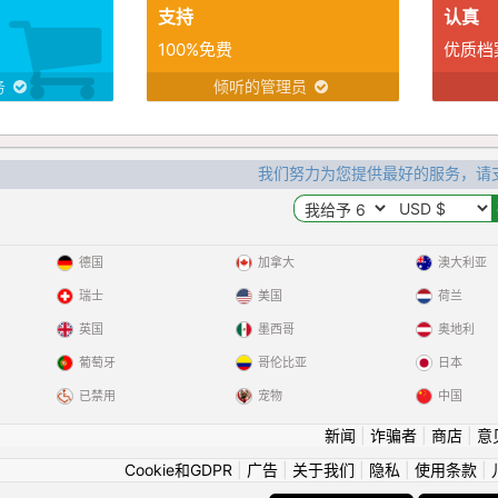
支持
认真
100%免费
优质档
务
倾听的管理员
我们努力为您提供最好的服务，请
德国
加拿大
澳大利亚
瑞士
美国
荷兰
英国
墨西哥
奥地利
葡萄牙
哥伦比亚
日本
已禁用
宠物
中国
新闻
|
诈骗者
|
商店
|
意
Cookie和GDPR
|
广告
|
关于我们
|
隐私
|
使用条款
|