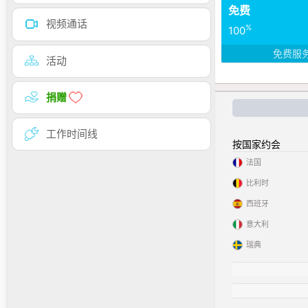
免费
视频通话
%
100
免费服
活动
捐赠
工作时间线
按国家约会
法国
比利时
西班牙
意大利
瑞典