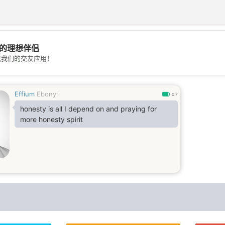
的理想伴侣
载我们的交友应用！
💖
💕
Effium
Ebonyi
0.7
honesty is all I depend on and praying for
more honesty spirit