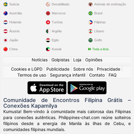
Suécia
Desabilitado
Animais de estimação
Austrália
Marrocos
Brasil
Holanda
Tunísia
Filipinas
Áustria
Argélia
Líbano
Japão
Egito
Golfo
China
Kuwait
Toda a lista
Notícias
|
Golpistas
|
Loja
|
Opiniões
Cookies e LGPD
|
Publicidade
|
Sobre nós
|
Privacidade
|
Termos de uso
|
Segurança infantil
|
Contato
|
FAQ
Comunidade de Encontros Filipina Grátis –
Conexões Kapamilya
Kumusta! Bem-vindo à comunidade mais calorosa das Filipinas
para conexões autênticas. Philippines-chat.com reúne solteiros
filipinos desde a energia de Manila às ilhas de Cebu, e
comunidades filipinas mundiais.