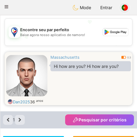
Philippines
Chat
Toggle
Mode
Entrar
navigation
💖
Encontre seu par perfeito
Baixe agora nosso aplicativo de namoro!
💖
💕
💕
Massachusetts
0.3
Hi how are you? Hi how are you?
anos
Dan2025
36
1
Pesquisar por critérios