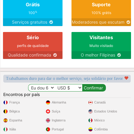
Grátis
Suporte
%
100
100% grátis
Serviços gratuitos
Moderadores que escutam
Sério
Visitantes
perfis de qualidade
Muito visitado
Qualidade confirmada
O melhor Filipinas
Trabalhamos duro para dar o melhor serviço, seja solidário por favor
Encontros por país
França
Alemanha
Canadá
Bélgica
Suíça
Estados Unidos
Espanha
Inglaterra
México
Itália
Portugal
Colômbia