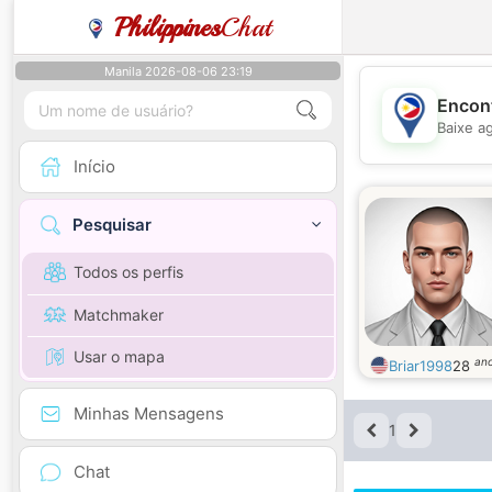
Philippines
Chat
Manila 2026-08-06 23:19
Encont
Baixe a
Início
Pesquisar
Todos os perfis
Matchmaker
Usar o mapa
an
Briar1998
28
Minhas Mensagens
1
Chat