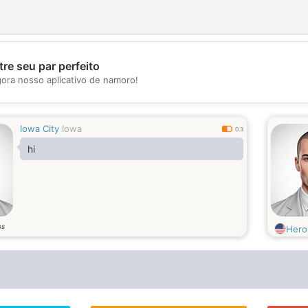
re seu par perfeito
gora nosso aplicativo de namoro!
💖
💕
Iowa City
Iowa
0.3
hi
os
Hero