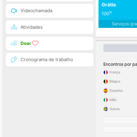
Grátis
Videochamada
%
100
Serviços gra
Atividades
Doar
Cronograma de trabalho
Encontros por pa
França
Bélgica
Espanha
Itália
Suécia