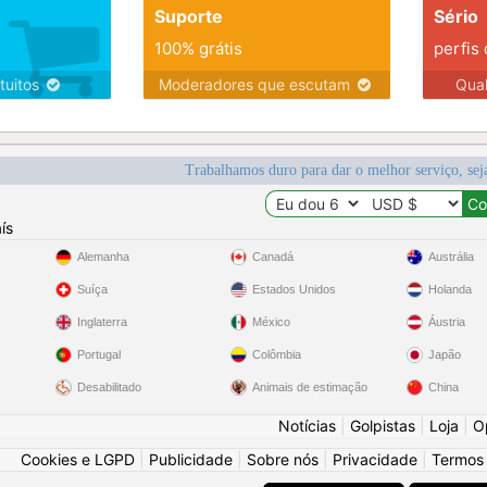
Suporte
Sério
100% grátis
perfis
tuitos
Moderadores que escutam
Qua
Trabalhamos duro para dar o melhor serviço, sej
ís
Alemanha
Canadá
Austrália
Suíça
Estados Unidos
Holanda
Inglaterra
México
Áustria
Portugal
Colômbia
Japão
Desabilitado
Animais de estimação
China
Notícias
|
Golpistas
|
Loja
|
O
Cookies e LGPD
|
Publicidade
|
Sobre nós
|
Privacidade
|
Termos