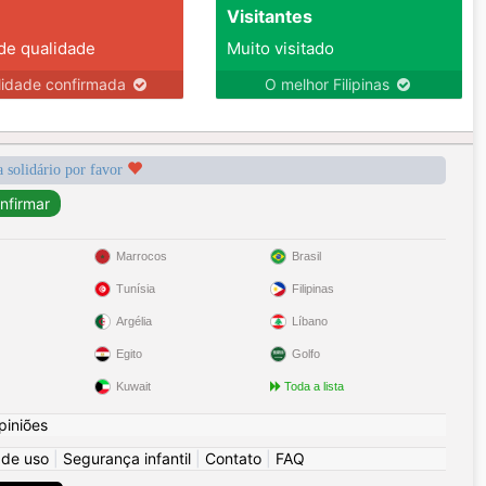
Visitantes
 de qualidade
Muito visitado
lidade confirmada
O melhor Filipinas
a solidário por favor
Marrocos
Brasil
Tunísia
Filipinas
Argélia
Líbano
Egito
Golfo
Kuwait
Toda a lista
piniões
 de uso
|
Segurança infantil
|
Contato
|
FAQ