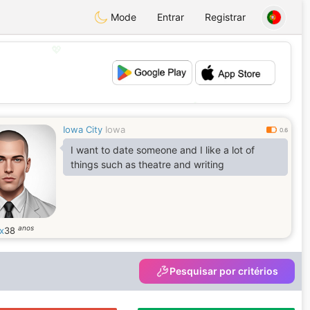
Mode
Entrar
Registrar
💖
💕
Iowa City
Iowa
0.6
I want to date someone and I like a lot of
things such as theatre and writing
anos
x
38
Pesquisar por critérios