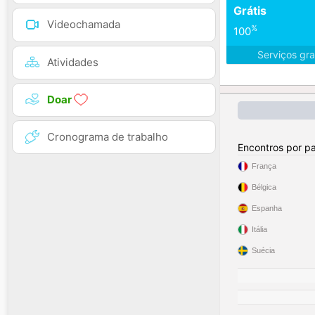
Grátis
Videochamada
%
100
Serviços gra
Atividades
Doar
Cronograma de trabalho
Encontros por pa
França
Bélgica
Espanha
Itália
Suécia