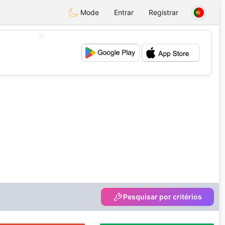
Mode
Entrar
Registrar
💖
💕
Pesquisar por critérios