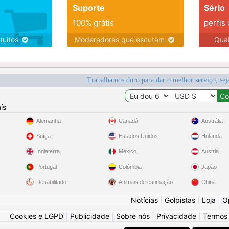
Suporte
Sério
100% grátis
perfis
tuitos
Moderadores que escutam
Qua
Trabalhamos duro para dar o melhor serviço, sej
ís
Alemanha
Canadá
Austrália
Suíça
Estados Unidos
Holanda
Inglaterra
México
Áustria
Portugal
Colômbia
Japão
Desabilitado
Animais de estimação
China
Notícias
|
Golpistas
|
Loja
|
O
Cookies e LGPD
|
Publicidade
|
Sobre nós
|
Privacidade
|
Termos