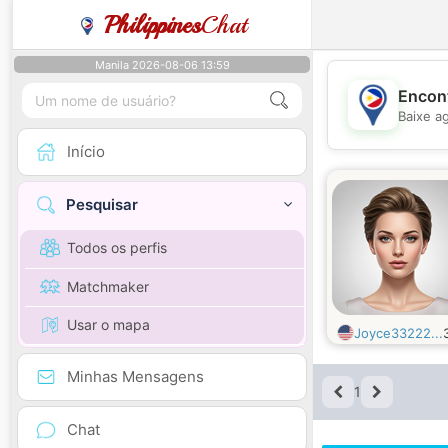
Philippines
Chat
Manila 2026-08-06 13:59
Encont
Baixe a
Início
Pesquisar
Todos os perfis
Matchmaker
Usar o mapa
Joyce33222...
Minhas Mensagens
1
Chat