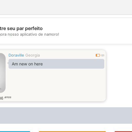
re seu par perfeito
gora nosso aplicativo de namoro!
💖
💕
Doraville
Georgia
0.1
Am new on here
anos
36