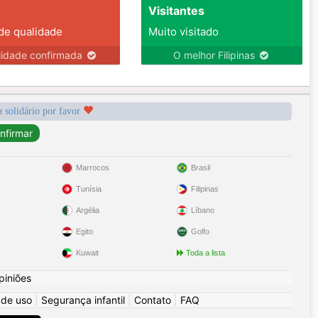
Visitantes
 de qualidade
Muito visitado
lidade confirmada
O melhor Filipinas
a solidário por favor
Marrocos
Brasil
Tunísia
Filipinas
Argélia
Líbano
Egito
Golfo
Kuwait
Toda a lista
piniões
 de uso
|
Segurança infantil
|
Contato
|
FAQ