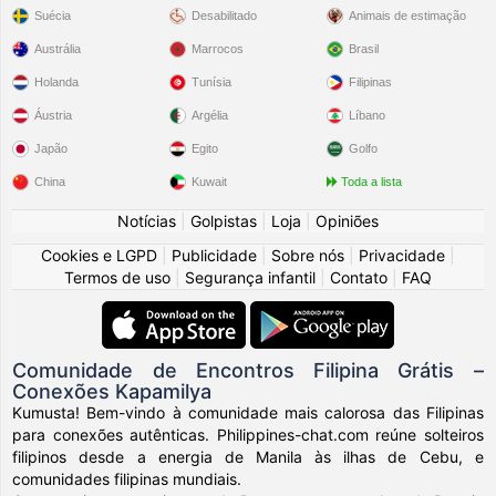
Suécia
Desabilitado
Animais de estimação
Austrália
Marrocos
Brasil
Holanda
Tunísia
Filipinas
Áustria
Argélia
Líbano
Japão
Egito
Golfo
China
Kuwait
Toda a lista
Notícias
|
Golpistas
|
Loja
|
Opiniões
Cookies e LGPD
|
Publicidade
|
Sobre nós
|
Privacidade
|
Termos de uso
|
Segurança infantil
|
Contato
|
FAQ
Comunidade de Encontros Filipina Grátis –
Conexões Kapamilya
Kumusta! Bem-vindo à comunidade mais calorosa das Filipinas
para conexões autênticas. Philippines-chat.com reúne solteiros
filipinos desde a energia de Manila às ilhas de Cebu, e
comunidades filipinas mundiais.