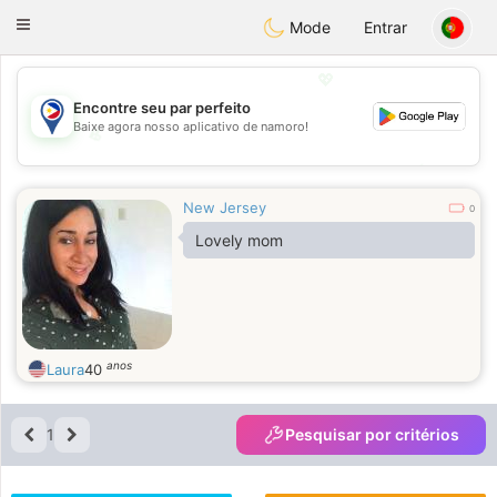
Philippines
Chat
Toggle
Mode
Entrar
navigation
💖
Encontre seu par perfeito
Baixe agora nosso aplicativo de namoro!
💖
💕
💕
New Jersey
0
Lovely mom
anos
Laura
40
1
Pesquisar por critérios