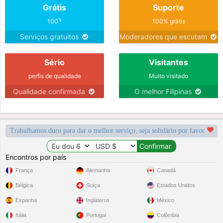
Grátis
Suporte
%
100
100% grátis
Serviços gratuitos
Moderadores que escutam
Sério
Visitantes
perfis de qualidade
Muito visitado
Qualidade confirmada
O melhor Filipinas
Trabalhamos duro para dar o melhor serviço, seja solidário por favor
Encontros por país
França
Alemanha
Canadá
Bélgica
Suíça
Estados Unidos
Espanha
Inglaterra
México
Itália
Portugal
Colômbia