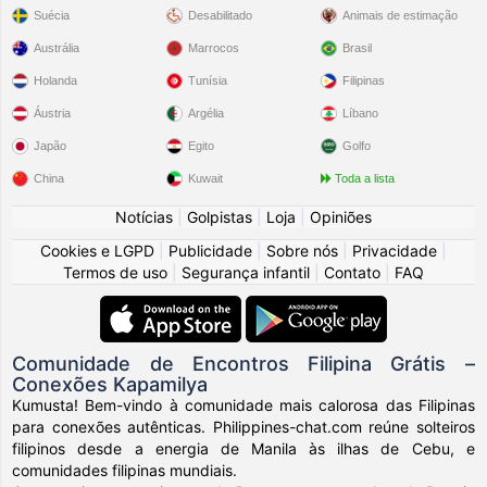
Suécia
Desabilitado
Animais de estimação
Austrália
Marrocos
Brasil
Holanda
Tunísia
Filipinas
Áustria
Argélia
Líbano
Japão
Egito
Golfo
China
Kuwait
Toda a lista
Notícias
|
Golpistas
|
Loja
|
Opiniões
Cookies e LGPD
|
Publicidade
|
Sobre nós
|
Privacidade
|
Termos de uso
|
Segurança infantil
|
Contato
|
FAQ
Comunidade de Encontros Filipina Grátis –
Conexões Kapamilya
Kumusta! Bem-vindo à comunidade mais calorosa das Filipinas
para conexões autênticas. Philippines-chat.com reúne solteiros
filipinos desde a energia de Manila às ilhas de Cebu, e
comunidades filipinas mundiais.