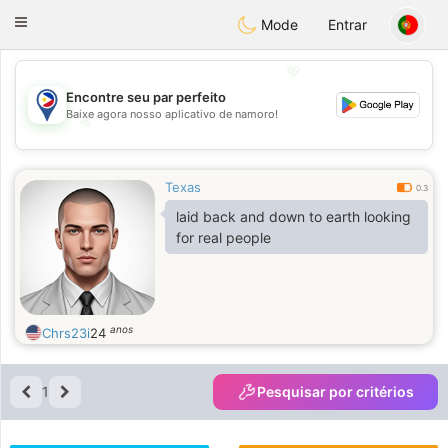
Philippines
Chat
Toggle
Mode
Entrar
navigation
💖
Encontre seu par perfeito
Baixe agora nosso aplicativo de namoro!
💖
💕
💕
Texas
0.3
laid back and down to earth looking
for real people
anos
Chrs23i
24
1
Pesquisar por critérios