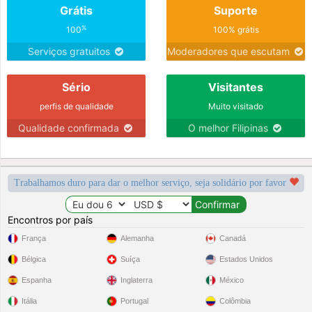
Grátis
Suporte
%
100
100% grátis
Serviços gratuitos
Moderadores que escutam
Sério
Visitantes
perfis de qualidade
Muito visitado
Qualidade confirmada
O melhor Filipinas
Trabalhamos duro para dar o melhor serviço, seja solidário por favor
Encontros por país
França
Alemanha
Canadá
Bélgica
Suíça
Estados Unidos
Espanha
Inglaterra
México
Itália
Portugal
Colômbia