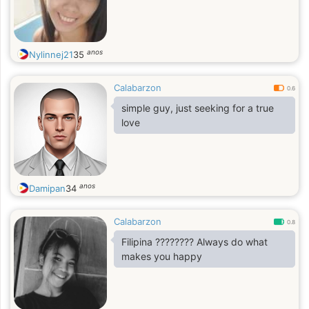
anos
Nylinnej21
35
Calabarzon
0.6
simple guy, just seeking for a true
love
anos
Damipan
34
Calabarzon
0.8
Filipina ???????? Always do what
makes you happy