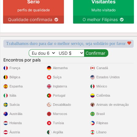
Sério
Visitantes
perfis de qualidade
Muito visitado
Qualidade confirmada
O melhor Filipinas
Trabalhamos duro para dar o melhor serviço, seja solidário por favor
Encontros por país
França
Alemanha
Canadá
Bélgica
Suíça
Estados Unidos
Espanha
Inglaterra
México
Itália
Portugal
Colômbia
Suécia
Desabilitado
Animais de estimação
Austrália
Marrocos
Brasil
Holanda
Tunísia
Filipinas
Áustria
Argélia
Líbano