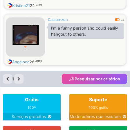
anos
Kristine21
24
Calabarzon
0.6
I'm a funny person and could easily
hangout to others.
anos
Angelooo
26
1
Pesquisar por critérios
Grátis
Suporte
%
100
100% grátis
Serviços gratuitos
Moderadores que escutam