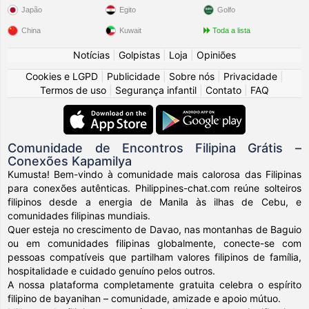
Japão
Egito
Golfo
China
Kuwait
Toda a lista
Notícias
|
Golpistas
|
Loja
|
Opiniões
Cookies e LGPD
|
Publicidade
|
Sobre nós
|
Privacidade
|
Termos de uso
|
Segurança infantil
|
Contato
|
FAQ
Comunidade de Encontros Filipina Grátis –
Conexões Kapamilya
Kumusta! Bem-vindo à comunidade mais calorosa das Filipinas
para conexões autênticas. Philippines-chat.com reúne solteiros
filipinos desde a energia de Manila às ilhas de Cebu, e
comunidades filipinas mundiais.
Quer esteja no crescimento de Davao, nas montanhas de Baguio
ou em comunidades filipinas globalmente, conecte-se com
pessoas compatíveis que partilham valores filipinos de família,
hospitalidade e cuidado genuíno pelos outros.
A nossa plataforma completamente gratuita celebra o espírito
filipino de bayanihan – comunidade, amizade e apoio mútuo.