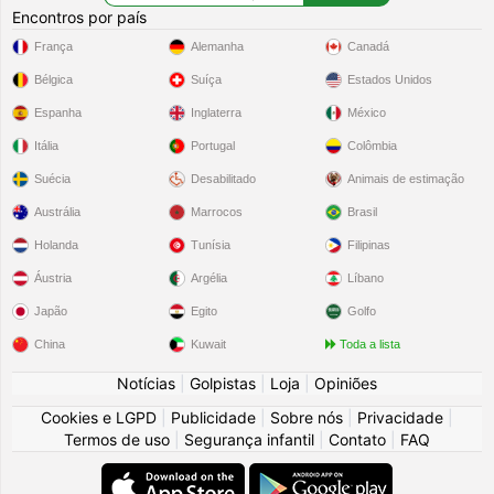
Encontros por país
França
Alemanha
Canadá
Bélgica
Suíça
Estados Unidos
Espanha
Inglaterra
México
Itália
Portugal
Colômbia
Suécia
Desabilitado
Animais de estimação
Austrália
Marrocos
Brasil
Holanda
Tunísia
Filipinas
Áustria
Argélia
Líbano
Japão
Egito
Golfo
China
Kuwait
Toda a lista
Notícias
|
Golpistas
|
Loja
|
Opiniões
Cookies e LGPD
|
Publicidade
|
Sobre nós
|
Privacidade
|
Termos de uso
|
Segurança infantil
|
Contato
|
FAQ