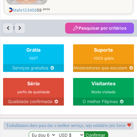
anos
Mafe123456
59
1
Pesquisar por critérios
Grátis
Suporte
%
100
100% grátis
Serviços gratuitos
Moderadores que escutam
Sério
Visitantes
perfis de qualidade
Muito visitado
Qualidade confirmada
O melhor Filipinas
Trabalhamos duro para dar o melhor serviço, seja solidário por favor