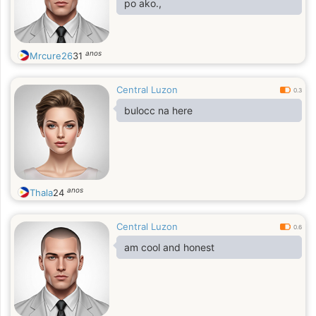
po ako.,
anos
Mrcure26
31
Central Luzon
0.3
bulocc na here
anos
Thala
24
Central Luzon
0.6
am cool and honest