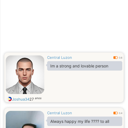
Central Luzon
0.6
Im a strong and lovable person
anos
Joshua34
27
Central Luzon
0.4
Always happy my life ???? to all