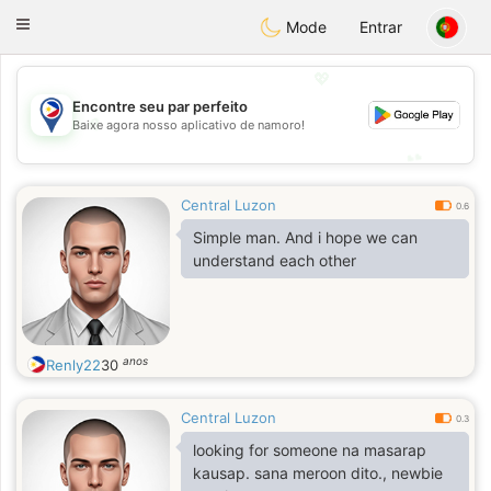
Philippines
Chat
Toggle
Mode
Entrar
navigation
💖
Encontre seu par perfeito
💖
Baixe agora nosso aplicativo de namoro!
💕
💕
Central Luzon
0.6
Simple man. And i hope we can
understand each other
anos
Renly22
30
Central Luzon
0.3
looking for someone na masarap
kausap. sana meroon dito., newbie