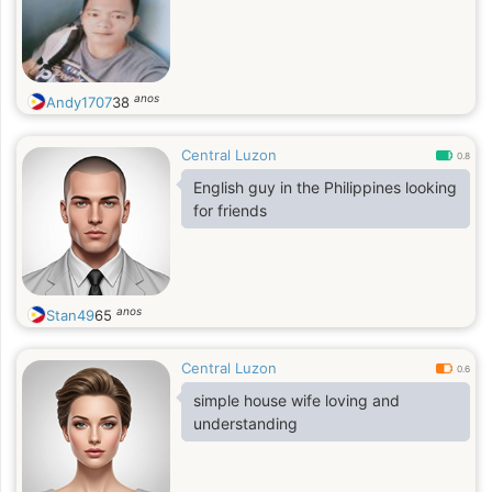
anos
Andy1707
38
Central Luzon
0.8
English guy in the Philippines looking
for friends
anos
Stan49
65
Central Luzon
0.6
simple house wife loving and
understanding