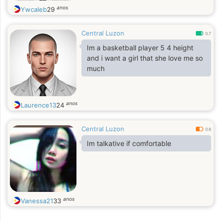
anos
Ywcaleb
29
Central Luzon
0.7
Im a basketball player 5 4 height
and i want a girl that she love me so
much
anos
Laurence13
24
Central Luzon
0.6
Im talkative if comfortable
anos
Vanessa21
33