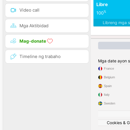
Libre
Video call
%
100
Libreng mga 
Mga Aktibidad
Mag-donate
Timeline ng trabaho
Mga date ayon s
France
Belgium
Spain
Italy
Sweden
Cookies & 