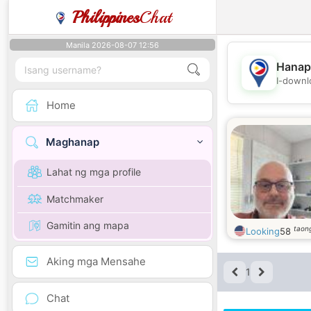
Philippines
Chat
Manila 2026-08-07 12:56
Hanap
I-downl
Home
Maghanap
Lahat ng mga profile
Matchmaker
Gamitin ang mapa
taon
Looking
58
Aking mga Mensahe
1
Chat