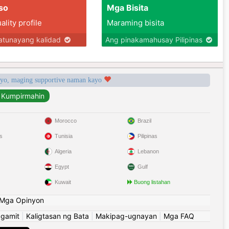
so
Mga Bisita
lity profile
Maraming bisita
tunayang kalidad
Ang pinakamahusay Pilipinas
syo, maging supportive naman kayo
Morocco
Brazil
s
Tunisia
Pilipinas
Algeria
Lebanon
Egypt
Gulf
Kuwait
Buong listahan
Mga Opinyon
ggamit
|
Kaligtasan ng Bata
|
Makipag-ugnayan
|
Mga FAQ