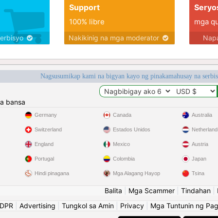
Support
Seryo
100% libre
mga qua
serbisyo
Nakikinig na mga moderator
Napa
Nagsusumikap kami na bigyan kayo ng pinakamahusay na serbi
a bansa
Germany
Canada
Australia
Switzerland
Estados Unidos
Netherland
England
Mexico
Austria
Portugal
Colombia
Japan
Hindi pinagana
Mga Alagang Hayop
Tsina
Balita
|
Mga Scammer
|
Tindahan
|
GDPR
|
Advertising
|
Tungkol sa Amin
|
Privacy
|
Mga Tuntunin ng Pa