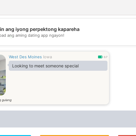
in ang iyong perpektong kapareha
oad ang aming dating app ngayon!
💖
💕
West Des Moines
Iowa
0.7
Looking to meet someone special
g gulang