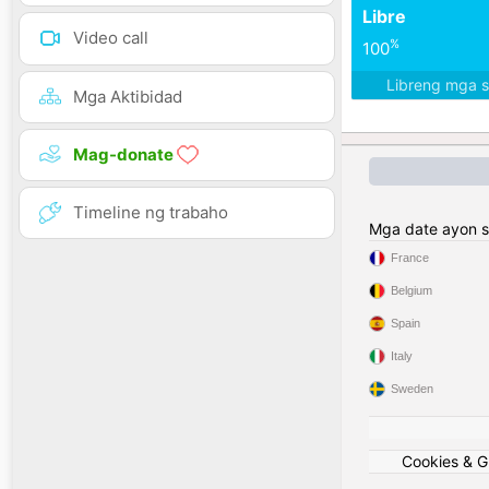
Libre
Video call
%
100
Libreng mga 
Mga Aktibidad
Mag-donate
Timeline ng trabaho
Mga date ayon s
France
Belgium
Spain
Italy
Sweden
Cookies & 