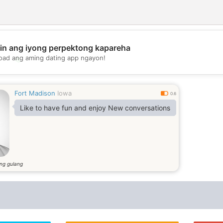
in ang iyong perpektong kapareha
oad ang aming dating app ngayon!
💖
💕
Fort Madison
Iowa
0.6
Like to have fun and enjoy New conversations
ng gulang