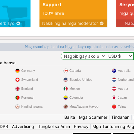
Support
Seryo
100% libre
mga qua
serbisyo
Nakikinig na mga moderator
Napa
Nagsusumikap kami na bigyan kayo ng pinakamahusay na serbi
a bansa
Germany
Canada
Australia
Switzerland
Estados Unidos
Netherland
England
Mexico
Austria
Portugal
Colombia
Japan
Hindi pinagana
Mga Alagang Hayop
Tsina
Balita
|
Mga Scammer
|
Tindahan
|
GDPR
|
Advertising
|
Tungkol sa Amin
|
Privacy
|
Mga Tuntunin ng Pa