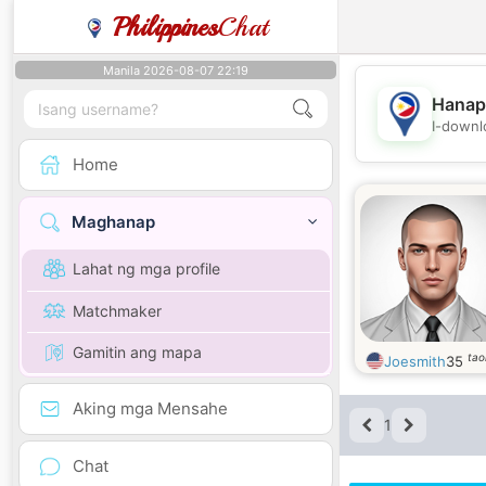
Philippines
Chat
Manila 2026-08-07 22:19
Hanap
I-downl
Home
Maghanap
Lahat ng mga profile
Matchmaker
Gamitin ang mapa
tao
Joesmith
35
Aking mga Mensahe
1
Chat