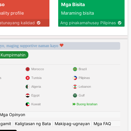
so
Mga Bisita
lity profile
Maraming bisita
tunayang kalidad
Ang pinakamahusay Pilipinas
syo, maging supportive naman kayo
Morocco
Brazil
s
Tunisia
Pilipinas
Algeria
Lebanon
Egypt
Gulf
Kuwait
Buong listahan
Mga Opinyon
ggamit
|
Kaligtasan ng Bata
|
Makipag-ugnayan
|
Mga FAQ