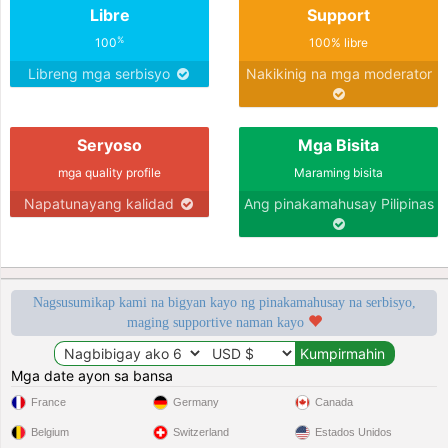
Libre
Support
%
100
100% libre
Libreng mga serbisyo
Nakikinig na mga moderator
Seryoso
Mga Bisita
mga quality profile
Maraming bisita
Napatunayang kalidad
Ang pinakamahusay Pilipinas
Nagsusumikap kami na bigyan kayo ng pinakamahusay na serbisyo,
maging supportive naman kayo
Mga date ayon sa bansa
France
Germany
Canada
Belgium
Switzerland
Estados Unidos