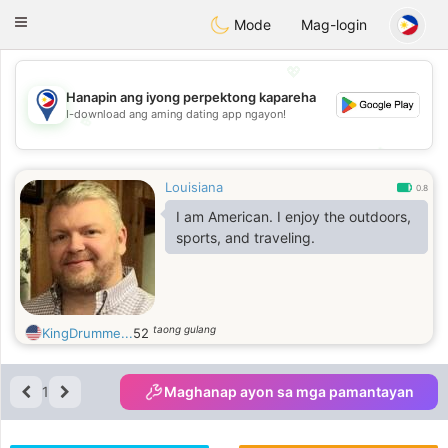
Philippines
Chat
Toggle
Mode
Mag-login
navigation
💖
Hanapin ang iyong perpektong kapareha
I-download ang aming dating app ngayon!
💖
💕
💕
Louisiana
0.8
I am American. I enjoy the outdoors,
sports, and traveling.
taong gulang
KingDrumme...
52
1
Maghanap ayon sa mga pamantayan