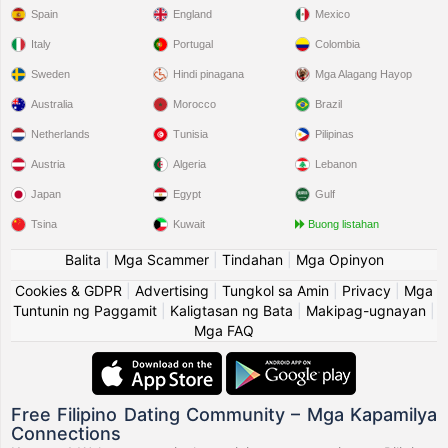
Spain
England
Mexico
Italy
Portugal
Colombia
Sweden
Hindi pinagana
Mga Alagang Hayop
Australia
Morocco
Brazil
Netherlands
Tunisia
Pilipinas
Austria
Algeria
Lebanon
Japan
Egypt
Gulf
Tsina
Kuwait
Buong listahan
Balita
|
Mga Scammer
|
Tindahan
|
Mga Opinyon
Cookies & GDPR
|
Advertising
|
Tungkol sa Amin
|
Privacy
|
Mga
Tuntunin ng Paggamit
|
Kaligtasan ng Bata
|
Makipag-ugnayan
|
Mga FAQ
Free Filipino Dating Community – Mga Kapamilya
Connections