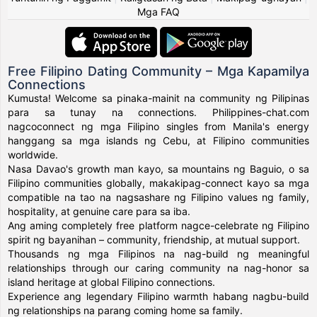
Mga FAQ
Free Filipino Dating Community – Mga Kapamilya
Connections
Kumusta! Welcome sa pinaka-mainit na community ng Pilipinas
para sa tunay na connections. Philippines-chat.com
nagcoconnect ng mga Filipino singles from Manila's energy
hanggang sa mga islands ng Cebu, at Filipino communities
worldwide.
Nasa Davao's growth man kayo, sa mountains ng Baguio, o sa
Filipino communities globally, makakipag-connect kayo sa mga
compatible na tao na nagsashare ng Filipino values ng family,
hospitality, at genuine care para sa iba.
Ang aming completely free platform nagce-celebrate ng Filipino
spirit ng bayanihan – community, friendship, at mutual support.
Thousands ng mga Filipinos na nag-build ng meaningful
relationships through our caring community na nag-honor sa
island heritage at global Filipino connections.
Experience ang legendary Filipino warmth habang nagbu-build
ng relationships na parang coming home sa family.