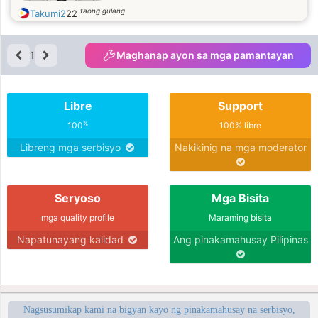
taong gulang
Takumi2
22
1
Maghanap ayon sa mga pamantayan
Libre
Support
%
100
100% libre
Libreng mga serbisyo
Nakikinig na mga moderator
Seryoso
Mga Bisita
mga quality profile
Maraming bisita
Napatunayang kalidad
Ang pinakamahusay Pilipinas
Nagsusumikap kami na bigyan kayo ng pinakamahusay na serbisyo,