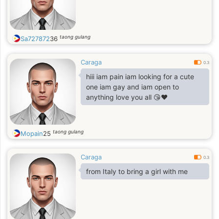
taong gulang
Sa727872
36
Caraga
0.3
hiii iam pain iam looking for a cute
one iam gay and iam open to
anything love you all 😘❤️
taong gulang
Mopain
25
Caraga
0.3
from Italy to bring a girl with me