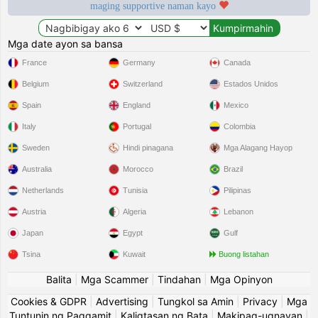
maging supportive naman kayo
Mga date ayon sa bansa
France
Germany
Canada
Belgium
Switzerland
Estados Unidos
Spain
England
Mexico
Italy
Portugal
Colombia
Sweden
Hindi pinagana
Mga Alagang Hayop
Australia
Morocco
Brazil
Netherlands
Tunisia
Pilipinas
Austria
Algeria
Lebanon
Japan
Egypt
Gulf
Tsina
Kuwait
Buong listahan
Balita
|
Mga Scammer
|
Tindahan
|
Mga Opinyon
Cookies & GDPR
|
Advertising
|
Tungkol sa Amin
|
Privacy
|
Mga
Tuntunin ng Paggamit
|
Kaligtasan ng Bata
|
Makipag-ugnayan
|