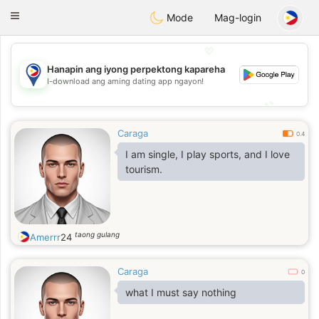
Philippines
Chat
Toggle
Mode
Mag-login
navigation
💖
Hanapin ang iyong perpektong kapareha
💖
I-download ang aming dating app ngayon!
💕
💕
Caraga
0.4
I am single, I play sports, and I love
tourism.
taong gulang
Amerrr
24
Caraga
0
what I must say nothing