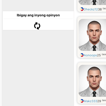
ta
Dheckz12
38
Ibigay ang inyong opinyon
tao
Aonoops
25
tao
Makz333
29