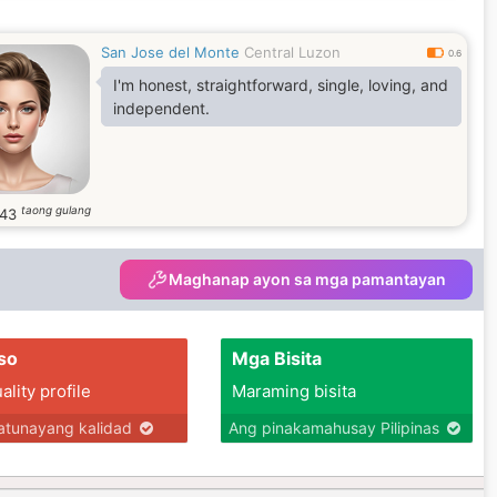
San Jose del Monte
Central Luzon
0.6
I'm honest, straightforward, single, loving, and
independent.
taong gulang
43
Maghanap ayon sa mga pamantayan
so
Mga Bisita
lity profile
Maraming bisita
tunayang kalidad
Ang pinakamahusay Pilipinas