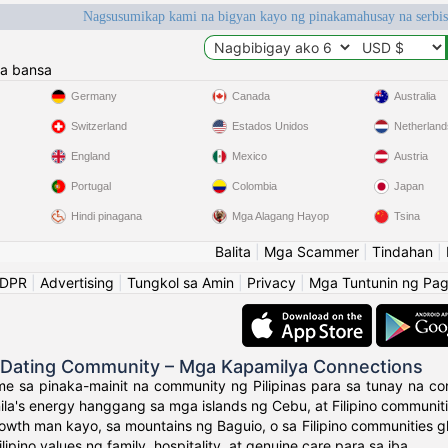
Nagsusumikap kami na bigyan kayo ng pinakamahusay na serbi
a bansa
Germany
Canada
Australia
Switzerland
Estados Unidos
Netherland
England
Mexico
Austria
Portugal
Colombia
Japan
Hindi pinagana
Mga Alagang Hayop
Tsina
Balita
|
Mga Scammer
|
Tindahan
|
GDPR
|
Advertising
|
Tungkol sa Amin
|
Privacy
|
Mga Tuntunin ng Pa
o Dating Community – Mga Kapamilya Connections
e sa pinaka-mainit na community ng Pilipinas para sa tunay na con
ila's energy hanggang sa mga islands ng Cebu, at Filipino communit
owth man kayo, sa mountains ng Baguio, o sa Filipino communities 
ipino values ng family, hospitality, at genuine care para sa iba.