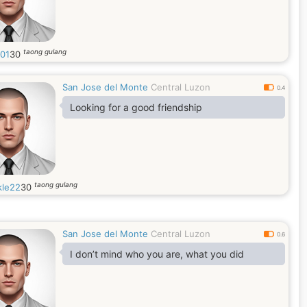
taong gulang
101
30
San Jose del Monte
Central Luzon
0.4
Looking for a good friendship
taong gulang
kle22
30
San Jose del Monte
Central Luzon
0.6
I don’t mind who you are, what you did