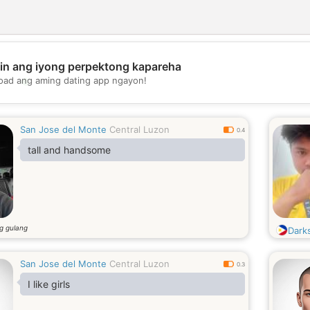
in ang iyong perpektong kapareha
💖
oad ang aming dating app ngayon!
💕
San Jose del Monte
Central Luzon
0.4
tall and handsome
g gulang
Dark
San Jose del Monte
Central Luzon
0.3
I like girls