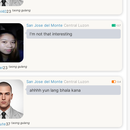
taong gulang
el40
23
San Jose del Monte
Central Luzon
0.7
I'm not that interesting
taong gulang
el
23
San Jose del Monte
Central Luzon
0.4
ahhhh yun lang bhala kana
taong gulang
lute
37