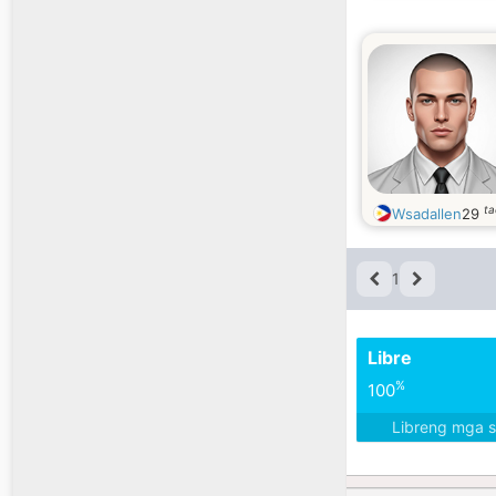
ta
Wsadallen
29
1
Libre
%
100
Libreng mga 