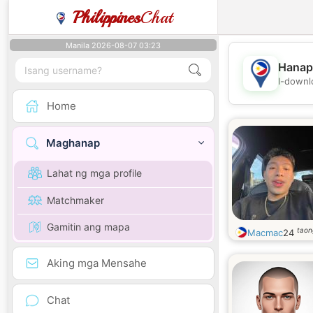
Philippines
Chat
Manila 2026-08-07 03:23
Hanap
I-downl
Home
Maghanap
Lahat ng mga profile
Matchmaker
Gamitin ang mapa
taon
Macmac
24
Aking mga Mensahe
Chat