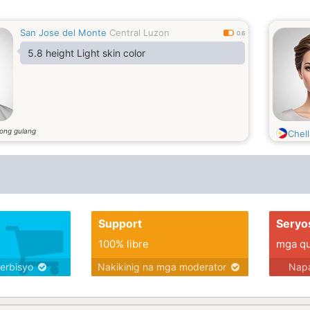
San Jose del Monte
Central Luzon
0.6
5.8 height Light skin color
ong gulang
Chell
Support
Seryo
100% libre
mga qua
serbisyo
Nakikinig na mga moderator
Napa