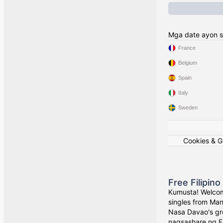
Mga date ayon s
France
Belgium
Spain
Italy
Sweden
Cookies & 
Free Filipin
Kumusta! Welcom
singles from Man
Nasa Davao's gr
nagsashare ng Fil