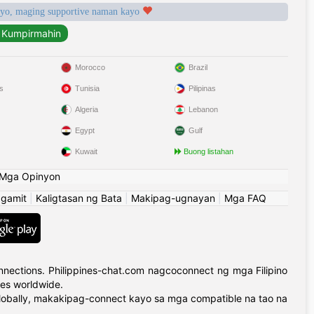
syo, maging supportive naman kayo
Morocco
Brazil
s
Tunisia
Pilipinas
Algeria
Lebanon
Egypt
Gulf
Kuwait
Buong listahan
Mga Opinyon
ggamit
|
Kaligtasan ng Bata
|
Makipag-ugnayan
|
Mga FAQ
nections. Philippines-chat.com nagcoconnect ng mga Filipino
ies worldwide.
globally, makakipag-connect kayo sa mga compatible na tao na