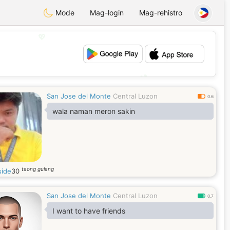
Mode
Mag-login
Mag-rehistro
💖
💕
San Jose del Monte
Central Luzon
0.6
wala naman meron sakin
taong gulang
side
30
San Jose del Monte
Central Luzon
0.7
I want to have friends