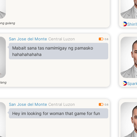
ong gulang
Shin
San Jose del Monte
Central Luzon
0.6
Mabait sana tas namimigay ng pamasko
hahahahahaha
lang
Spar
San Jose del Monte
Central Luzon
0.6
Hey im looking for woman that game for fun