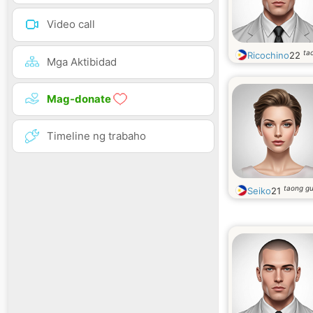
Video call
ta
Ricochino
22
Mga Aktibidad
Mag-donate
Timeline ng trabaho
taong gu
Seiko
21