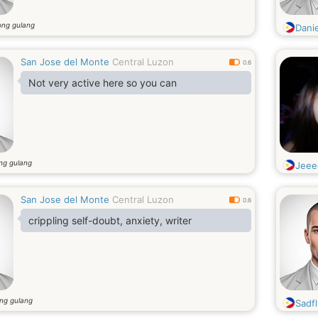
ong gulang
Dani
San Jose del Monte
Central Luzon
0.6
Not very active here so you can
ng gulang
Jeee
San Jose del Monte
Central Luzon
0.6
crippling self-doubt, anxiety, writer
ng gulang
Sadf