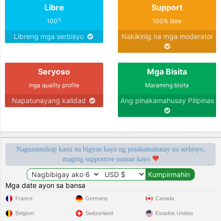
Libre
Support
%
100
100% libre
Libreng mga serbisyo
Nakikinig na mga moderator
Seryoso
Mga Bisita
mga quality profile
Maraming bisita
Napatunayang kalidad
Ang pinakamahusay Pilipinas
Nagsusumikap kami na bigyan kayo ng pinakamahusay na serbisyo,
maging supportive naman kayo
Mga date ayon sa bansa
France
Germany
Canada
Belgium
Switzerland
Estados Unidos