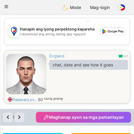
Philippines
Chat
Toggle
Mode
Mag-login
navigation
💖
Hanapin ang iyong perpektong kapareha
I-download ang aming dating app ngayon!
💖
💕
💕
England
0.7
chat, date and see how it goes
taong gulang
PalawanLov...
50
1
Maghanap ayon sa mga pamantayan