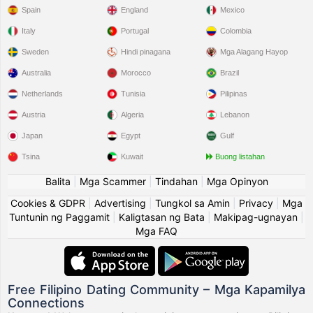
Spain
England
Mexico
Italy
Portugal
Colombia
Sweden
Hindi pinagana
Mga Alagang Hayop
Australia
Morocco
Brazil
Netherlands
Tunisia
Pilipinas
Austria
Algeria
Lebanon
Japan
Egypt
Gulf
Tsina
Kuwait
Buong listahan
Balita
|
Mga Scammer
|
Tindahan
|
Mga Opinyon
Cookies & GDPR
|
Advertising
|
Tungkol sa Amin
|
Privacy
|
Mga
Tuntunin ng Paggamit
|
Kaligtasan ng Bata
|
Makipag-ugnayan
|
Mga FAQ
Free Filipino Dating Community – Mga Kapamilya
Connections