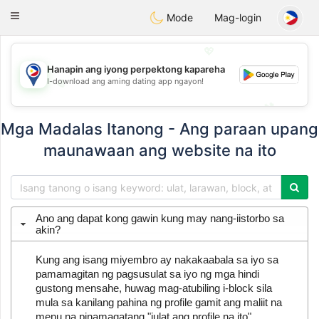
Philippines
Chat
Toggle
Mode
Mag-login
navigation
💖
Hanapin ang iyong perpektong kapareha
I-download ang aming dating app ngayon!
💖
💕
💕
Mga Madalas Itanong - Ang paraan upang
maunawaan ang website na ito
Ano ang dapat kong gawin kung may nang-iistorbo sa
akin?
Kung ang isang miyembro ay nakakaabala sa iyo sa
pamamagitan ng pagsusulat sa iyo ng mga hindi
gustong mensahe, huwag mag-atubiling i-block sila
mula sa kanilang pahina ng profile gamit ang maliit na
menu na pinamagatang "iulat ang profile na ito".