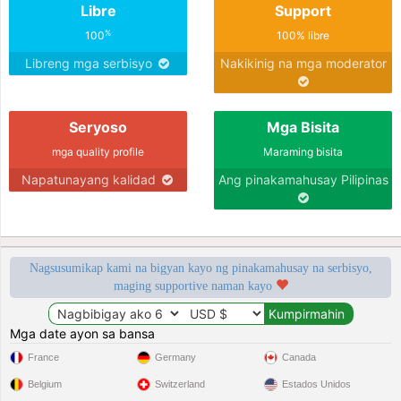
Libre
Support
%
100
100% libre
Libreng mga serbisyo
Nakikinig na mga moderator
Seryoso
Mga Bisita
mga quality profile
Maraming bisita
Napatunayang kalidad
Ang pinakamahusay Pilipinas
Nagsusumikap kami na bigyan kayo ng pinakamahusay na serbisyo,
maging supportive naman kayo
Mga date ayon sa bansa
France
Germany
Canada
Belgium
Switzerland
Estados Unidos