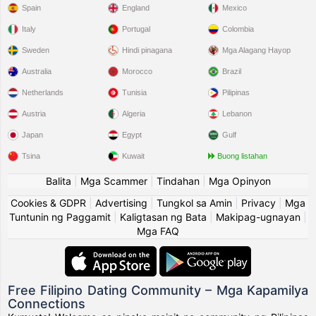
Spain
England
Mexico
Italy
Portugal
Colombia
Sweden
Hindi pinagana
Mga Alagang Hayop
Australia
Morocco
Brazil
Netherlands
Tunisia
Pilipinas
Austria
Algeria
Lebanon
Japan
Egypt
Gulf
Tsina
Kuwait
Buong listahan
Balita
|
Mga Scammer
|
Tindahan
|
Mga Opinyon
Cookies & GDPR
|
Advertising
|
Tungkol sa Amin
|
Privacy
|
Mga
Tuntunin ng Paggamit
|
Kaligtasan ng Bata
|
Makipag-ugnayan
|
Mga FAQ
Free Filipino Dating Community – Mga Kapamilya
Connections