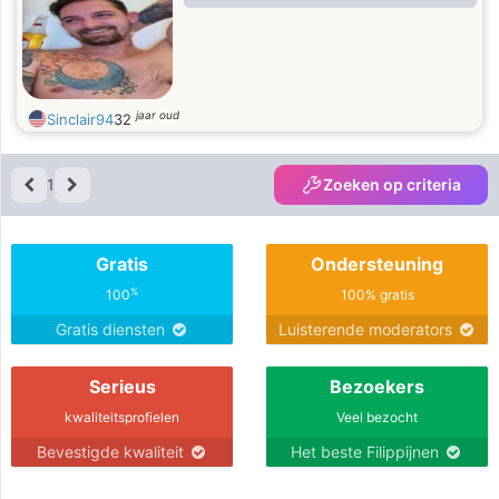
jaar oud
Sinclair94
32
1
Zoeken op criteria
Gratis
Ondersteuning
%
100
100% gratis
Gratis diensten
Luisterende moderators
Serieus
Bezoekers
kwaliteitsprofielen
Veel bezocht
Bevestigde kwaliteit
Het beste Filippijnen