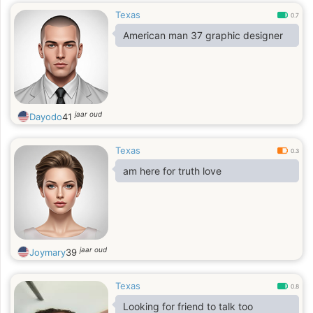
Texas
0.7
American man 37 graphic designer
jaar oud
Dayodo
41
Texas
0.3
am here for truth love
jaar oud
Joymary
39
Texas
0.8
Looking for friend to talk too