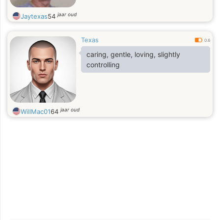
jaar oud
Jaytexas
54
Texas
0.6
caring, gentle, loving, slightly
controlling
jaar oud
WillMac01
64