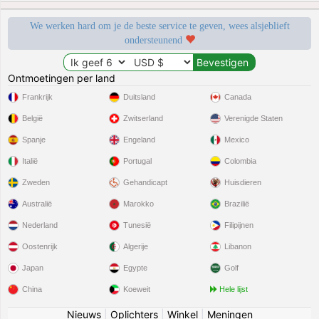
We werken hard om je de beste service te geven, wees alsjeblieft
ondersteunend
Ontmoetingen per land
Frankrijk
Duitsland
Canada
België
Zwitserland
Verenigde Staten
Spanje
Engeland
Mexico
Italië
Portugal
Colombia
Zweden
Gehandicapt
Huisdieren
Australië
Marokko
Brazilië
Nederland
Tunesië
Filipijnen
Oostenrijk
Algerije
Libanon
Japan
Egypte
Golf
China
Koeweit
Hele lijst
Nieuws
|
Oplichters
|
Winkel
|
Meningen