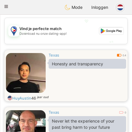
Philippines
Chat
Toggle
Mode
Inloggen
navigation
💖
Vind je perfecte match
💖
Download nu onze dating-app!
💕
💕
Texas
0.4
Honesty and transparency
jaar oud
HuyAustin
46
Texas
0
Never let the experience of your
past bring harm to your future