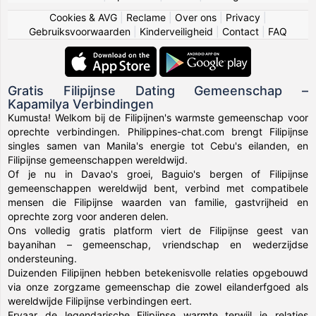
Cookies & AVG
|
Reclame
|
Over ons
|
Privacy
|
Gebruiksvoorwaarden
|
Kinderveiligheid
|
Contact
|
FAQ
Gratis Filipijnse Dating Gemeenschap –
Kapamilya Verbindingen
Kumusta! Welkom bij de Filipijnen's warmste gemeenschap voor
oprechte verbindingen. Philippines-chat.com brengt Filipijnse
singles samen van Manila's energie tot Cebu's eilanden, en
Filipijnse gemeenschappen wereldwijd.
Of je nu in Davao's groei, Baguio's bergen of Filipijnse
gemeenschappen wereldwijd bent, verbind met compatibele
mensen die Filipijnse waarden van familie, gastvrijheid en
oprechte zorg voor anderen delen.
Ons volledig gratis platform viert de Filipijnse geest van
bayanihan – gemeenschap, vriendschap en wederzijdse
ondersteuning.
Duizenden Filipijnen hebben betekenisvolle relaties opgebouwd
via onze zorgzame gemeenschap die zowel eilanderfgoed als
wereldwijde Filipijnse verbindingen eert.
Ervaar de legendarische Filipijnse warmte terwijl je relaties