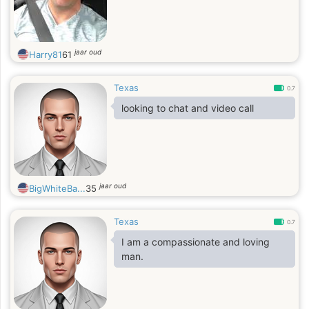
jaar oud
Harry81
61
Texas
0.7
looking to chat and video call
jaar oud
BigWhiteBa...
35
Texas
0.7
I am a compassionate and loving
man.