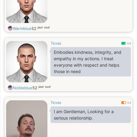
jaar oud
Warmblue
52
Texas
0.8
Embodies kindness, integrity, and
empathy in my actions. I treat
everyone with respect and helps
those in need
jaar oud
Nobleblue
52
Texas
0.4
I am Gentleman, Looking for a
serious relationship.