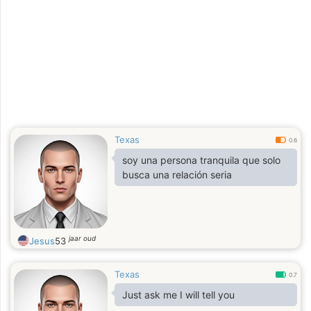
Texas
0.6
soy una persona tranquila que solo
busca una relación seria
jaar oud
Jesus
53
Texas
0.7
Just ask me I will tell you