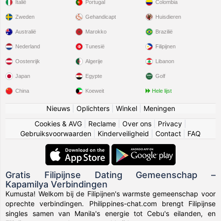
Italië
Portugal
Colombia
Zweden
Gehandicapt
Huisdieren
Australië
Marokko
Brazilië
Nederland
Tunesië
Filipijnen
Oostenrijk
Algerije
Libanon
Japan
Egypte
Golf
China
Koeweit
Hele lijst
Nieuws
|
Oplichters
|
Winkel
|
Meningen
Cookies & AVG
|
Reclame
|
Over ons
|
Privacy
|
Gebruiksvoorwaarden
|
Kinderveiligheid
|
Contact
|
FAQ
Gratis Filipijnse Dating Gemeenschap –
Kapamilya Verbindingen
Kumusta! Welkom bij de Filipijnen's warmste gemeenschap voor
oprechte verbindingen. Philippines-chat.com brengt Filipijnse
singles samen van Manila's energie tot Cebu's eilanden, en