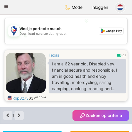
Philippines
Chat
Toggle
Mode
Inloggen
navigation
💖
Vind je perfecte match
Download nu onze dating-app!
💖
💕
💕
Texas
0.8
I am a 62 year old, DIsabled vey,
financial secure and responsible. I
am in good health and enjoy
travelling, motorcycling, sailing,
camping, cooking, reading and
shooting sports
jaar oud
Rbp8273
63
1
Zoeken op criteria