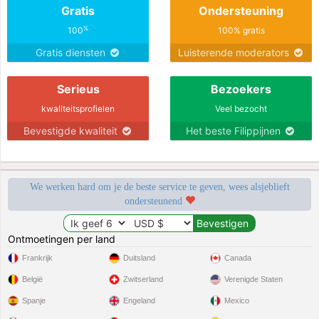
Gratis
Ondersteuning
%
100
100% gratis
Gratis diensten
Luisterende moderators
Serieus
Bezoekers
kwaliteitsprofielen
Veel bezocht
Bevestigde kwaliteit
Het beste Filippijnen
We werken hard om je de beste service te geven, wees alsjeblieft
ondersteunend
Ontmoetingen per land
Frankrijk
Duitsland
Canada
België
Zwitserland
Verenigde Staten
Spanje
Engeland
Mexico