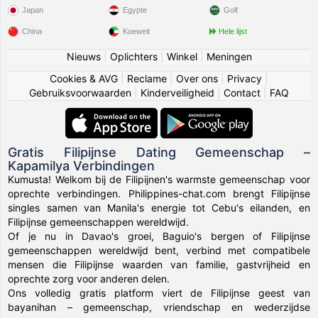
Japan
Egypte
Golf
China
Koeweit
Hele lijst
Nieuws
|
Oplichters
|
Winkel
|
Meningen
Cookies & AVG
|
Reclame
|
Over ons
|
Privacy
|
Gebruiksvoorwaarden
|
Kinderveiligheid
|
Contact
|
FAQ
Gratis Filipijnse Dating Gemeenschap –
Kapamilya Verbindingen
Kumusta! Welkom bij de Filipijnen's warmste gemeenschap voor
oprechte verbindingen. Philippines-chat.com brengt Filipijnse
singles samen van Manila's energie tot Cebu's eilanden, en
Filipijnse gemeenschappen wereldwijd.
Of je nu in Davao's groei, Baguio's bergen of Filipijnse
gemeenschappen wereldwijd bent, verbind met compatibele
mensen die Filipijnse waarden van familie, gastvrijheid en
oprechte zorg voor anderen delen.
Ons volledig gratis platform viert de Filipijnse geest van
bayanihan – gemeenschap, vriendschap en wederzijdse