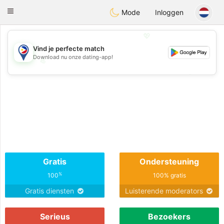
Philippines
Chat
Toggle
Mode
Inloggen
navigation
💖
Vind je perfecte match
Download nu onze dating-app!
💖
💕
💕
Gratis
Ondersteuning
%
100
100% gratis
Gratis diensten
Luisterende moderators
Serieus
Bezoekers