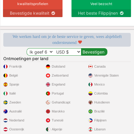
kwaliteitsprofielen
Veel bezocht
Bevestigde kwaliteit
Het beste Filippijnen
We werken hard om je de beste service te geven, wees alsjeblieft
ondersteunend
Ontmoetingen per land
Frankrijk
Duitsland
Canada
België
Zwitserland
Verenigde Staten
Spanje
Engeland
Mexico
Italië
Portugal
Colombia
Zweden
Gehandicapt
Huisdieren
Australië
Marokko
Brazilië
Nederland
Tunesië
Filipijnen
Oostenrijk
Algerije
Libanon