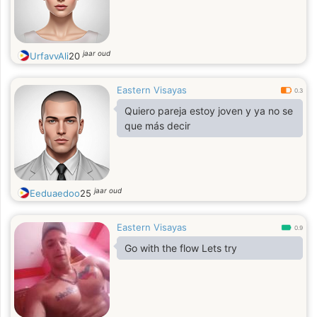
jaar oud
UrfavvAli
20
Eastern Visayas
0.3
Quiero pareja estoy joven y ya no se
que más decir
jaar oud
Eeduaedoo
25
Eastern Visayas
0.9
Go with the flow Lets try