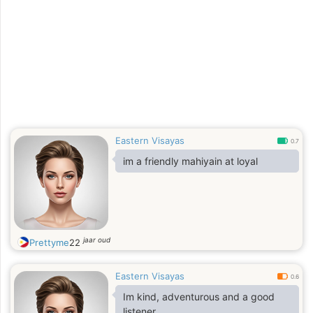
Eastern Visayas
0.7
im a friendly mahiyain at loyal
jaar oud
Prettyme
22
Eastern Visayas
0.6
Im kind, adventurous and a good
listener