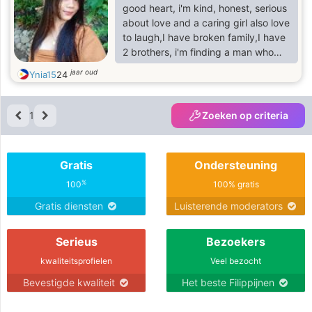
good heart, i'm kind, honest, serious
about love and a caring girl also love
to laugh,I have broken family,I have
2 brothers, i'm finding a man who
can accept for who I am.
jaar oud
Ynia15
24
1
Zoeken op criteria
Gratis
Ondersteuning
%
100
100% gratis
Gratis diensten
Luisterende moderators
Serieus
Bezoekers
kwaliteitsprofielen
Veel bezocht
Bevestigde kwaliteit
Het beste Filippijnen