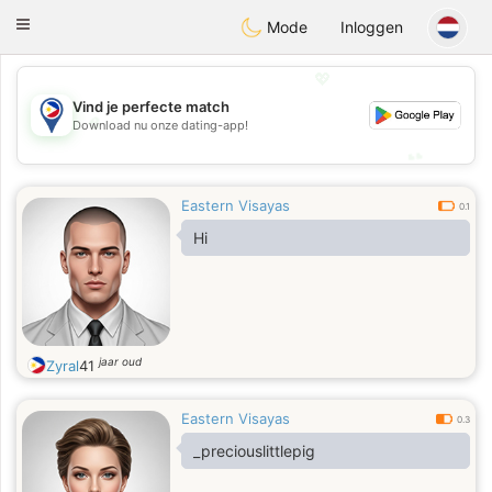
Philippines
Chat
Toggle
Mode
Inloggen
navigation
💖
Vind je perfecte match
💖
Download nu onze dating-app!
💕
💕
Eastern Visayas
0.1
Hi
jaar oud
Zyral
41
Eastern Visayas
0.3
_preciouslittlepig