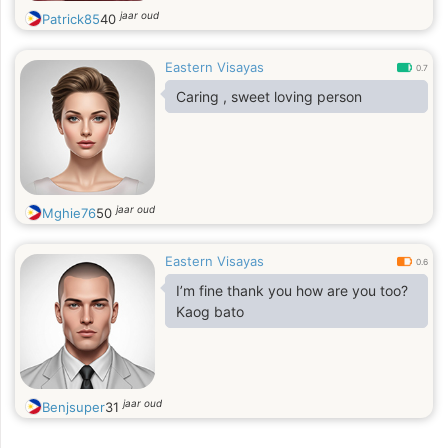
jaar oud
Patrick85
40
Eastern Visayas
0.7
Caring , sweet loving person
jaar oud
Mghie76
50
Eastern Visayas
0.6
I’m fine thank you how are you too?
Kaog bato
jaar oud
Benjsuper
31