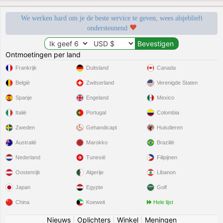
We werken hard om je de beste service te geven, wees alsjeblieft
ondersteunend
Ontmoetingen per land
Frankrijk
Duitsland
Canada
België
Zwitserland
Verenigde Staten
Spanje
Engeland
Mexico
Italië
Portugal
Colombia
Zweden
Gehandicapt
Huisdieren
Australië
Marokko
Brazilië
Nederland
Tunesië
Filipijnen
Oostenrijk
Algerije
Libanon
Japan
Egypte
Golf
China
Koeweit
Hele lijst
Nieuws
|
Oplichters
|
Winkel
|
Meningen