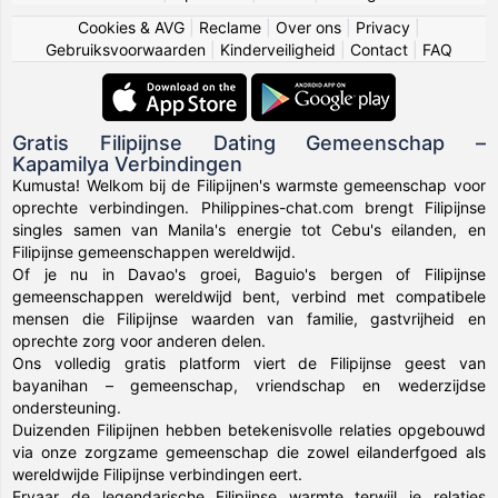
Cookies & AVG
|
Reclame
|
Over ons
|
Privacy
|
Gebruiksvoorwaarden
|
Kinderveiligheid
|
Contact
|
FAQ
Gratis Filipijnse Dating Gemeenschap –
Kapamilya Verbindingen
Kumusta! Welkom bij de Filipijnen's warmste gemeenschap voor
oprechte verbindingen. Philippines-chat.com brengt Filipijnse
singles samen van Manila's energie tot Cebu's eilanden, en
Filipijnse gemeenschappen wereldwijd.
Of je nu in Davao's groei, Baguio's bergen of Filipijnse
gemeenschappen wereldwijd bent, verbind met compatibele
mensen die Filipijnse waarden van familie, gastvrijheid en
oprechte zorg voor anderen delen.
Ons volledig gratis platform viert de Filipijnse geest van
bayanihan – gemeenschap, vriendschap en wederzijdse
ondersteuning.
Duizenden Filipijnen hebben betekenisvolle relaties opgebouwd
via onze zorgzame gemeenschap die zowel eilanderfgoed als
wereldwijde Filipijnse verbindingen eert.
Ervaar de legendarische Filipijnse warmte terwijl je relaties