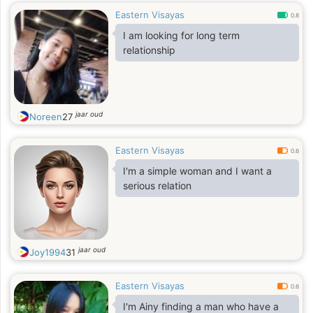
Eastern Visayas
0.8
I am looking for long term
relationship
jaar oud
Noreen
27
Eastern Visayas
0.6
I'm a simple woman and I want a
serious relation
jaar oud
Joy1994
31
Eastern Visayas
0.6
I'm Ainy finding a man who have a