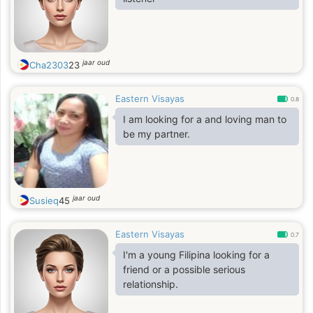
jaar oud
Cha2303
23
Eastern Visayas
0.8
I am looking for a and loving man to
be my partner.
jaar oud
Susieq
45
Eastern Visayas
0.7
I'm a young Filipina looking for a
friend or a possible serious
relationship.