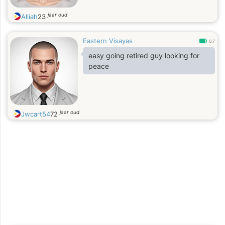
jaar oud
Alliah
23
Eastern Visayas
0.7
easy going retired guy looking for
peace
jaar oud
Jwcart54
72