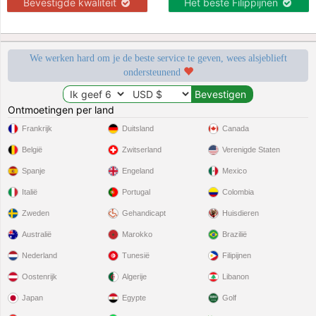
Bevestigde kwaliteit
Het beste Filippijnen
We werken hard om je de beste service te geven, wees alsjeblieft
ondersteunend
Ontmoetingen per land
Frankrijk
Duitsland
Canada
België
Zwitserland
Verenigde Staten
Spanje
Engeland
Mexico
Italië
Portugal
Colombia
Zweden
Gehandicapt
Huisdieren
Australië
Marokko
Brazilië
Nederland
Tunesië
Filipijnen
Oostenrijk
Algerije
Libanon
Japan
Egypte
Golf