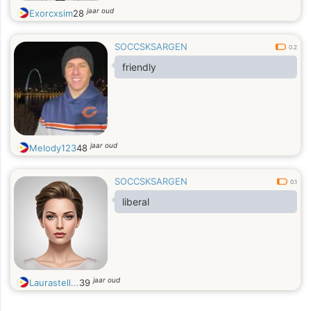
jaar oud
Exorcxsim
28
SOCCSKSARGEN
0.2
friendly
jaar oud
Melody123
48
SOCCSKSARGEN
0.1
liberal
jaar oud
Laurastell...
39