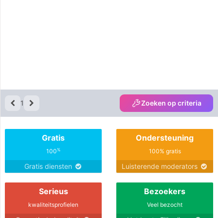
1
Zoeken op criteria
Gratis
Ondersteuning
%
100
100% gratis
Gratis diensten
Luisterende moderators
Serieus
Bezoekers
kwaliteitsprofielen
Veel bezocht