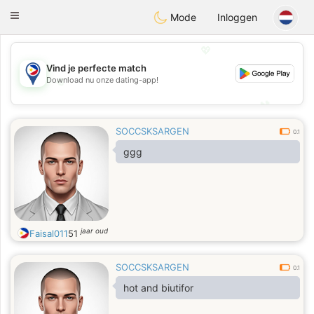
Philippines
Chat
Toggle
Mode
Inloggen
navigation
💖
Vind je perfecte match
💖
Download nu onze dating-app!
💕
💕
SOCCSKSARGEN
0.1
ggg
jaar oud
Faisal011
51
SOCCSKSARGEN
0.1
hot and biutifor