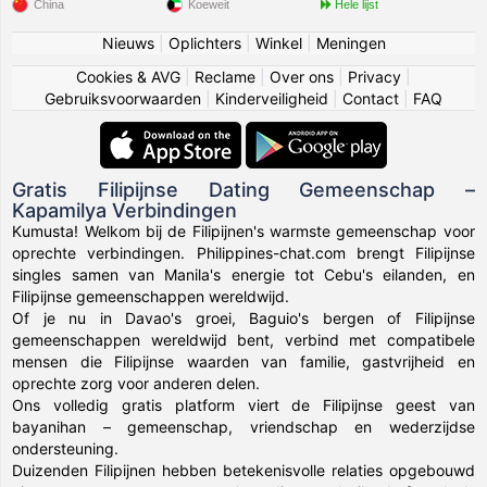
China
Koeweit
Hele lijst
Nieuws
|
Oplichters
|
Winkel
|
Meningen
Cookies & AVG
|
Reclame
|
Over ons
|
Privacy
|
Gebruiksvoorwaarden
|
Kinderveiligheid
|
Contact
|
FAQ
Gratis Filipijnse Dating Gemeenschap –
Kapamilya Verbindingen
Kumusta! Welkom bij de Filipijnen's warmste gemeenschap voor
oprechte verbindingen. Philippines-chat.com brengt Filipijnse
singles samen van Manila's energie tot Cebu's eilanden, en
Filipijnse gemeenschappen wereldwijd.
Of je nu in Davao's groei, Baguio's bergen of Filipijnse
gemeenschappen wereldwijd bent, verbind met compatibele
mensen die Filipijnse waarden van familie, gastvrijheid en
oprechte zorg voor anderen delen.
Ons volledig gratis platform viert de Filipijnse geest van
bayanihan – gemeenschap, vriendschap en wederzijdse
ondersteuning.
Duizenden Filipijnen hebben betekenisvolle relaties opgebouwd