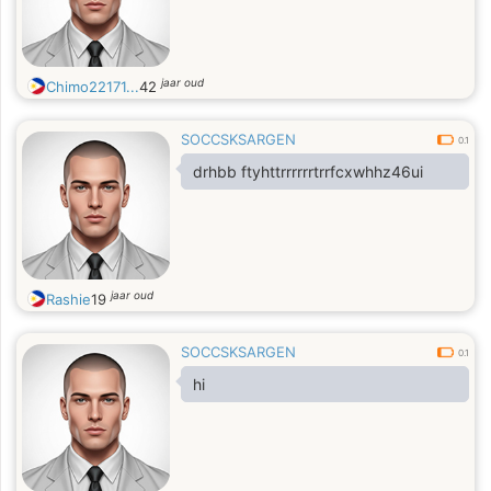
jaar oud
Chimo22171...
42
SOCCSKSARGEN
0.1
drhbb ftyhttrrrrrrtrrfcxwhhz46ui
jaar oud
Rashie
19
SOCCSKSARGEN
0.1
hi