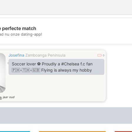
e perfecte match
d nu onze dating-app!
💖
💕
Josefina
Zamboanga Peninsula
0
Soccer lover ⚽️ Proudly a #Chelsea f.c fan
🇵🇭-🇹🇭-🇬🇧 Flying is always my hobby
jaar oud
8