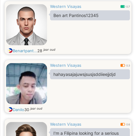
Western Visayas
0.7
Ben art Pantinos12345
jaar oud
Benartpant...
28
Western Visayas
0.3
hahayasajajuwsjsusjsddiieejjdjd
jaar oud
Danilo
30
Western Visayas
0.6
I'm a Filipina looking for a serious