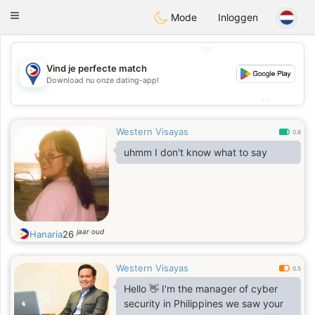
Philippines
Chat
Toggle
Mode
Inloggen
navigation
💖
Vind je perfecte match
💖
Download nu onze dating-app!
💕
💕
Western Visayas
0.8
uhmm I don't know what to say
jaar oud
Hanaria
26
Western Visayas
0.5
Hello 👋 I'm the manager of cyber
security in Philippines we saw your