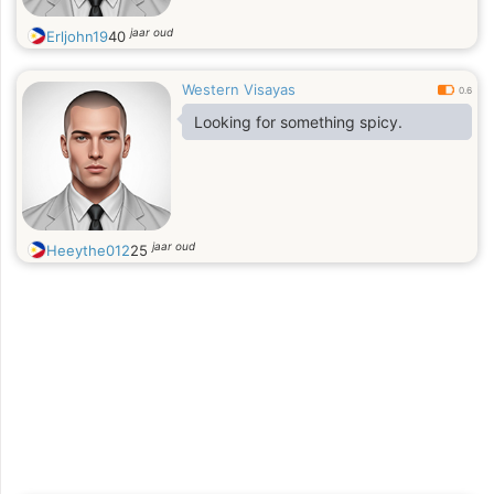
jaar oud
Erljohn19
40
Western Visayas
0.6
Looking for something spicy.
jaar oud
Heeythe012
25