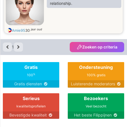
relationship.
jaar oud
Amie95
30
1
Zoeken op criteria
Gratis
Ondersteuning
%
100
100% gratis
Gratis diensten
Luisterende moderators
Serieus
Bezoekers
kwaliteitsprofielen
Veel bezocht
Bevestigde kwaliteit
Het beste Filippijnen