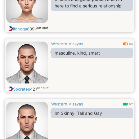
here to find a serious relationship
jaar oud
Ilongga8
39
Western Visayas
0.6
masculine, kind, smart
jaar oud
Socrates
42
Western Visayas
0.7
Im Skinny, Tall and Gay