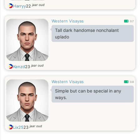
jaar oud
Harryy
22
Western Visayas
0.7
Tall dark handomse nonchalant
uplado
jaar oud
Kenzd
23
Western Visayas
0.8
Simple but can be special in any
ways.
jaar oud
Lix25
23