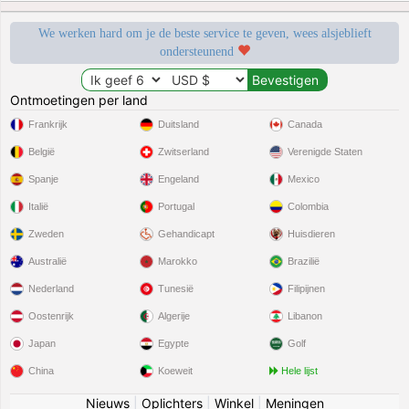
We werken hard om je de beste service te geven, wees alsjeblieft
ondersteunend
Ontmoetingen per land
Frankrijk
Duitsland
Canada
België
Zwitserland
Verenigde Staten
Spanje
Engeland
Mexico
Italië
Portugal
Colombia
Zweden
Gehandicapt
Huisdieren
Australië
Marokko
Brazilië
Nederland
Tunesië
Filipijnen
Oostenrijk
Algerije
Libanon
Japan
Egypte
Golf
China
Koeweit
Hele lijst
Nieuws
|
Oplichters
|
Winkel
|
Meningen