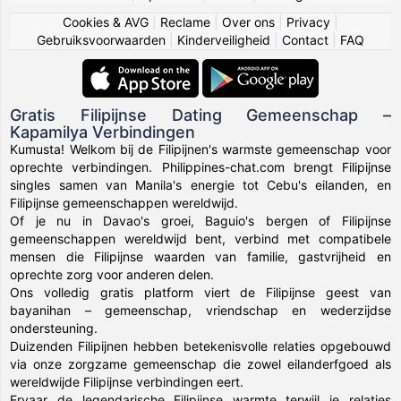
Cookies & AVG
|
Reclame
|
Over ons
|
Privacy
|
Gebruiksvoorwaarden
|
Kinderveiligheid
|
Contact
|
FAQ
Gratis Filipijnse Dating Gemeenschap –
Kapamilya Verbindingen
Kumusta! Welkom bij de Filipijnen's warmste gemeenschap voor
oprechte verbindingen. Philippines-chat.com brengt Filipijnse
singles samen van Manila's energie tot Cebu's eilanden, en
Filipijnse gemeenschappen wereldwijd.
Of je nu in Davao's groei, Baguio's bergen of Filipijnse
gemeenschappen wereldwijd bent, verbind met compatibele
mensen die Filipijnse waarden van familie, gastvrijheid en
oprechte zorg voor anderen delen.
Ons volledig gratis platform viert de Filipijnse geest van
bayanihan – gemeenschap, vriendschap en wederzijdse
ondersteuning.
Duizenden Filipijnen hebben betekenisvolle relaties opgebouwd
via onze zorgzame gemeenschap die zowel eilanderfgoed als
wereldwijde Filipijnse verbindingen eert.
Ervaar de legendarische Filipijnse warmte terwijl je relaties