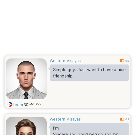
Western Visayas
0.6
Simple guy. Just want to have a nice
friendship.
jaar oud
Lener
30
Western Visayas
0.3
I’m
Sincere and good person and I’m