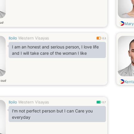
oud
Mary
Iloilo
Western Visayas
0.3
I am an honest and serious person, I love life
and I will take care of the woman I like
r oud
Kent
Iloilo
Western Visayas
0.7
I'm not perfect person but I can Care you
everyday