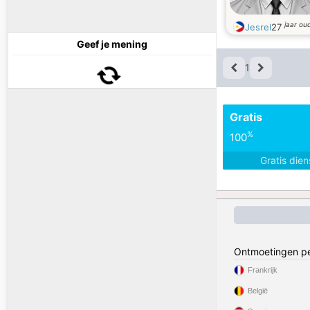
jaar ou
Jesrel
27
Geef je mening
1
Gratis
%
100
Gratis die
Ontmoetingen pe
Frankrijk
België