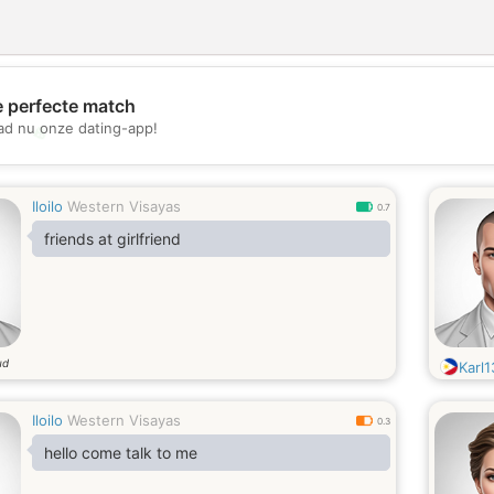
e perfecte match
d nu onze dating-app!
💖
💕
Iloilo
Western Visayas
0.7
friends at girlfriend
ud
Karl1
Iloilo
Western Visayas
0.3
hello come talk to me