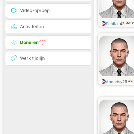
Video-oproep
jaar 
PnoiKid
42
Activiteiten
Doneren
Werk tijdlijn
jaa
Aboodsy
26