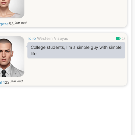
jaar oud
gaze
53
Iloilo
Western Visayas
0.7
College students, I'm a simple guy with simple
life
jaar oud
a14
22