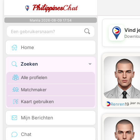
Philippines
Chat
Manila 2026-08-09 17:54
Vind j
Downloa
Home
Zoeken
Alle profielen
Matchmaker
Kaart gebruiken
jaar o
Renren
19
Mijn Berichten
Chat