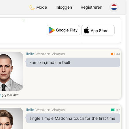
Mode
Inloggen
Registreren
💖
💕
Iloilo
Western Visayas
0.6
Fair skin,medium built
jaar oud
3
29
Iloilo
Western Visayas
0.7
single simple Madonna touch for the first time