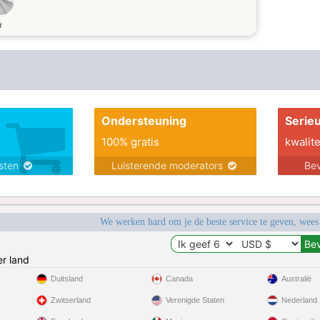
d
Ondersteuning
Serie
100% gratis
kwalite
nsten
Luisterende moderators
Bev
We werken hard om je de beste service te geven, wees
r land
Duitsland
Canada
Australië
Zwitserland
Verenigde Staten
Nederland