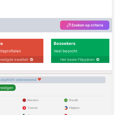
Zoeken op criteria
us
Bezoekers
itsprofielen
Veel bezocht
estigde kwaliteit
Het beste Filippijnen
 alsjeblieft ondersteunend
Marokko
Brazilië
Tunesië
Filipijnen